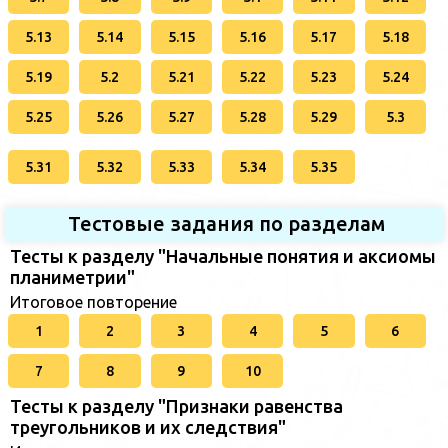
5.13
5.14
5.15
5.16
5.17
5.18
5.19
5.2
5.21
5.22
5.23
5.24
5.25
5.26
5.27
5.28
5.29
5.3
5.31
5.32
5.33
5.34
5.35
Тестовые задания по разделам
Тесты к разделу "Начальные понятия и аксиомы
планиметрии"
Итоговое повторение
1
2
3
4
5
6
7
8
9
10
Тесты к разделу "Признаки равенства
треугольников и их следствия"