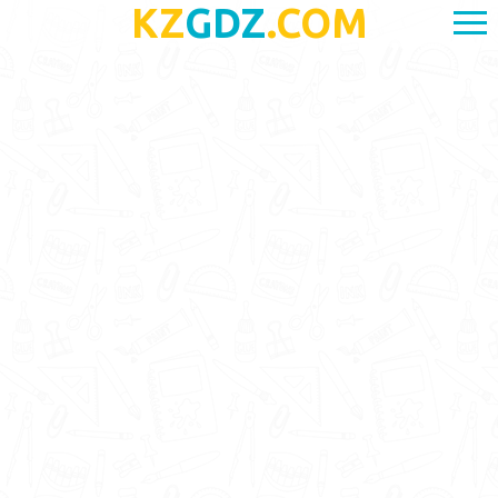
KZ
GDZ
.COM