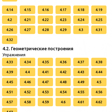
4.14
4.15
4.16
4.17
4.18
4.19
4.2
4.21
4.22
4.23
4.24
4.25
4.26
4.27
4.28
4.29
4.3
4.31
4.32
4.2. Геометрические построения
Упражнения
4.33
4.34
4.35
4.36
4.37
4.38
4.39
4.4
4.41
4.42
4.43
4.44
4.45
4.46
4.47
4.48
4.49
4.5
4.51
4.52
4.53
4.54
4.55
4.56
4.57
4.58
4.59
4.6
4.61
4.62