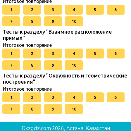
Итоговое повторение
1
2
3
4
5
6
7
8
9
10
Тесты к разделу "Взаимное расположение
прямых"
Итоговое повторение
1
2
3
4
5
6
7
8
9
10
Тесты к разделу "Окружность и геометрические
построения"
Итоговое повторение
1
2
3
4
5
6
7
8
9
10
©kzgdz.com 2026, Астана, Казахстан