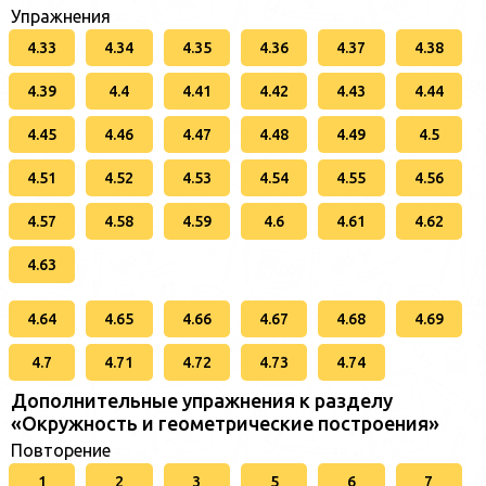
Упражнения
4.33
4.34
4.35
4.36
4.37
4.38
4.39
4.4
4.41
4.42
4.43
4.44
4.45
4.46
4.47
4.48
4.49
4.5
4.51
4.52
4.53
4.54
4.55
4.56
4.57
4.58
4.59
4.6
4.61
4.62
4.63
4.64
4.65
4.66
4.67
4.68
4.69
4.7
4.71
4.72
4.73
4.74
Дополнительные упражнения к разделу
«Окружность и геометрические построения»
Повторение
1
2
3
5
6
7