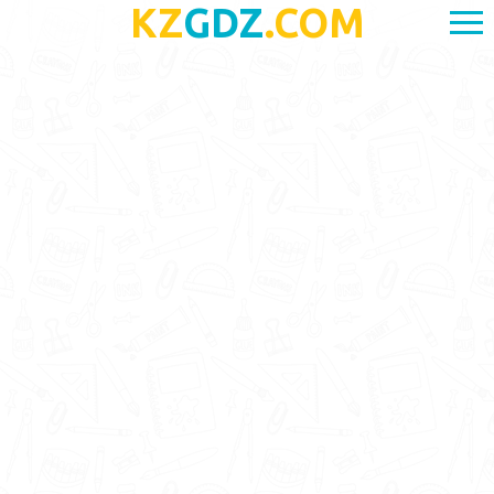
KZ
GDZ
.COM