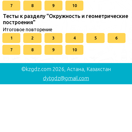
7
8
9
10
Тесты к разделу "Окружность и геометрические
построения"
Итоговое повторение
1
2
3
4
5
6
7
8
9
10
©kzgdz.com 2026, Астана, Казахстан
dytgdz@gmail.com