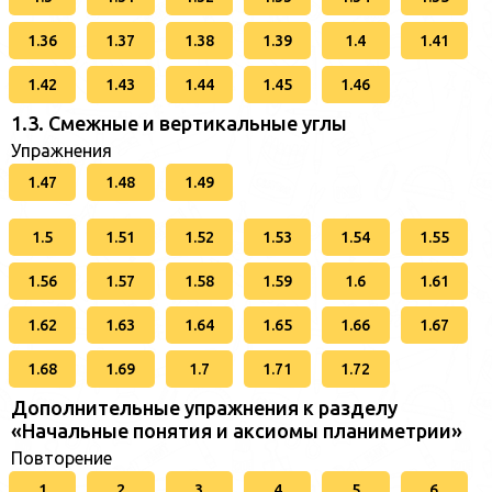
1.36
1.37
1.38
1.39
1.4
1.41
1.42
1.43
1.44
1.45
1.46
1.3. Смежные и вертикальные углы
Упражнения
1.47
1.48
1.49
1.5
1.51
1.52
1.53
1.54
1.55
1.56
1.57
1.58
1.59
1.6
1.61
1.62
1.63
1.64
1.65
1.66
1.67
1.68
1.69
1.7
1.71
1.72
Дополнительные упражнения к разделу
«Начальные понятия и аксиомы планиметрии»
Повторение
1
2
3
4
5
6