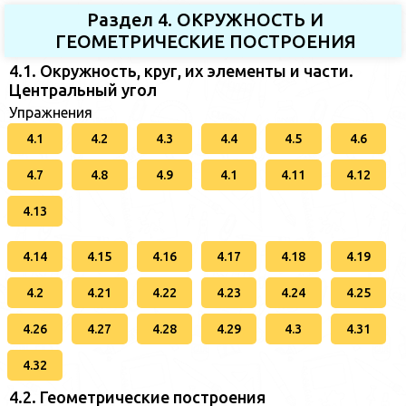
Раздел 4. ОКРУЖНОСТЬ И
ГЕОМЕТРИЧЕСКИЕ ПОСТРОЕНИЯ
4.1. Окружность, круг, их элементы и части.
Центральный угол
Упражнения
4.1
4.2
4.3
4.4
4.5
4.6
4.7
4.8
4.9
4.1
4.11
4.12
4.13
4.14
4.15
4.16
4.17
4.18
4.19
4.2
4.21
4.22
4.23
4.24
4.25
4.26
4.27
4.28
4.29
4.3
4.31
4.32
4.2. Геометрические построения