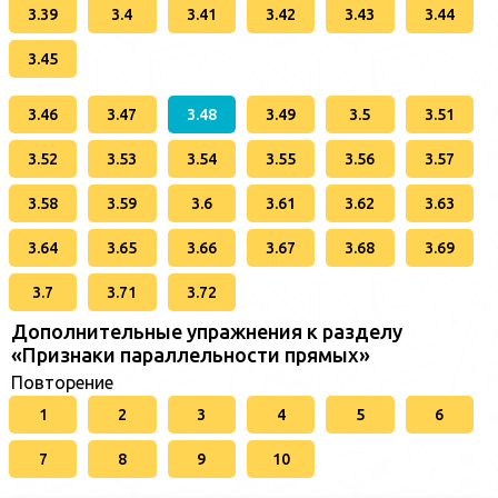
3.39
3.4
3.41
3.42
3.43
3.44
3.45
3.46
3.47
3.48
3.49
3.5
3.51
3.52
3.53
3.54
3.55
3.56
3.57
3.58
3.59
3.6
3.61
3.62
3.63
3.64
3.65
3.66
3.67
3.68
3.69
3.7
3.71
3.72
Дополнительные упражнения к разделу
«Признаки параллельности прямых»
Повторение
1
2
3
4
5
6
7
8
9
10