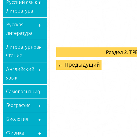
Русский язык и
Литература
Русская
литература
Литературное
Раздел 2. Т
чтение
← Предыдущий
Английский
язык
Самопознание
География
Биология
Физика