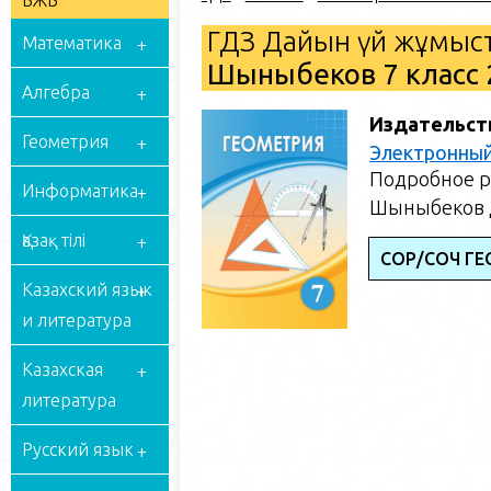
БЖБ
ГДЗ Дайын үй жұмыст
Математика
Шыныбеков 7 класс 
Алгебра
Издательст
Геометрия
Электронный
Подробное р
Информатика
Шыныбеков Д
Қазақ тілі
СОР/СОЧ ГЕ
Казахский язык
и литература
Казахская
литература
Русский язык