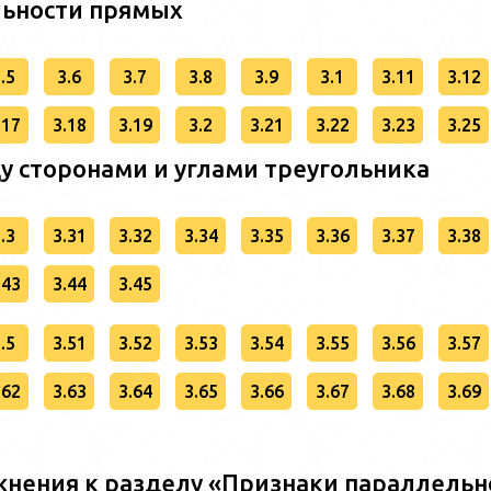
льности прямых
.5
3.6
3.7
3.8
3.9
3.1
3.11
3.12
.17
3.18
3.19
3.2
3.21
3.22
3.23
3.25
у сторонами и углами треугольника
.3
3.31
3.32
3.34
3.35
3.36
3.37
3.38
.43
3.44
3.45
.5
3.51
3.52
3.53
3.54
3.55
3.56
3.57
.62
3.63
3.64
3.65
3.66
3.67
3.68
3.69
нения к разделу «Признаки параллельн