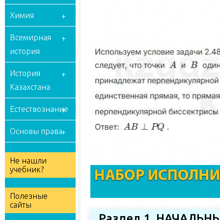
Химия
Всемирная
история
История
Казахстана
Естествознание
Основы права
Не нашли
учебник?
Полезные
сайты
Раздел 1. НАЧАЛЬ