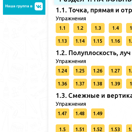
1.1. Точка, прямая и от
Упражнения
1.1
1.2
1.3
1.4
1
1.13
1.14
1.15
1.16
1
1.2. Полуплоскость, луч
Упражнения
1.24
1.25
1.26
1.27
1
1.36
1.37
1.38
1.39
1
1.3. Смежные и вертик
Упражнения
1.47
1.48
1.49
1.5
1.51
1.52
1.53
1