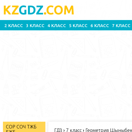
KZ
GDZ
.COM
2 КЛАСС
3 КЛАСС
4 КЛАСС
5 КЛАСС
6 КЛАСС
7 КЛАСС
СОР СОЧ ТЖБ
ГДЗ
›
7 класс
›
Геометрия Шыныбеко