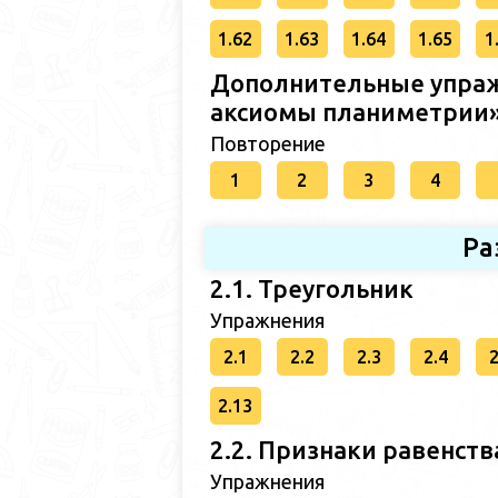
1.62
1.63
1.64
1.65
1
Дополнительные упраж
аксиомы планиметрии
Повторение
1
2
3
4
Ра
2.1. Треугольник
Упражнения
2.1
2.2
2.3
2.4
2
2.13
2.2. Признаки равенств
Упражнения