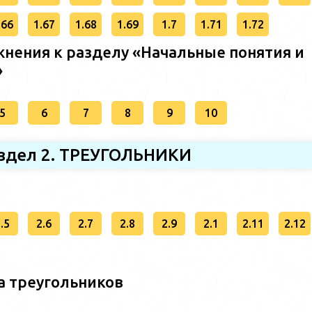
.66
1.67
1.68
1.69
1.7
1.71
1.72
нения к разделу «Начальные понятия и
»
5
6
7
8
9
10
здел 2. ТРЕУГОЛЬНИКИ
.5
2.6
2.7
2.8
2.9
2.1
2.11
2.12
а треугольников