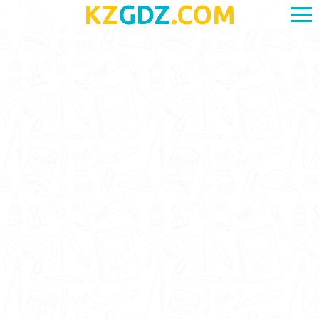
KZ
GDZ
.COM