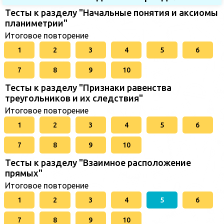
Тесты к разделу "Начальные понятия и аксиомы
планиметрии"
Итоговое повторение
1
2
3
4
5
6
7
8
9
10
Тесты к разделу "Признаки равенства
треугольников и их следствия"
Итоговое повторение
1
2
3
4
5
6
7
8
9
10
Тесты к разделу "Взаимное расположение
прямых"
Итоговое повторение
1
2
3
4
5
6
7
8
9
10