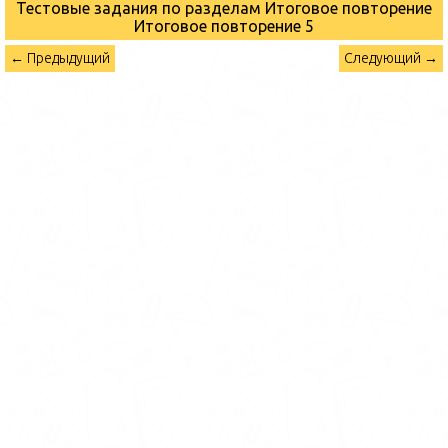
Тестовые задания по разделам Итоговое повторение
Итоговое повторение 5
← Предыдущий
Следующий →