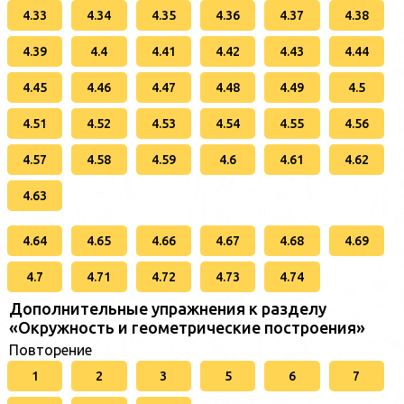
4.33
4.34
4.35
4.36
4.37
4.38
4.39
4.4
4.41
4.42
4.43
4.44
4.45
4.46
4.47
4.48
4.49
4.5
4.51
4.52
4.53
4.54
4.55
4.56
4.57
4.58
4.59
4.6
4.61
4.62
4.63
4.64
4.65
4.66
4.67
4.68
4.69
4.7
4.71
4.72
4.73
4.74
Дополнительные упражнения к разделу
«Окружность и геометрические построения»
Повторение
1
2
3
5
6
7