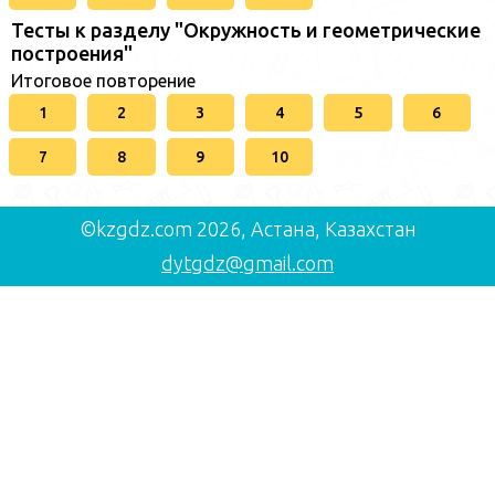
Тесты к разделу "Окружность и геометрические
построения"
Итоговое повторение
1
2
3
4
5
6
7
8
9
10
©kzgdz.com 2026, Астана, Казахстан
dytgdz@gmail.com