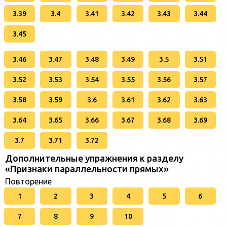
3.39
3.4
3.41
3.42
3.43
3.44
3.45
3.46
3.47
3.48
3.49
3.5
3.51
3.52
3.53
3.54
3.55
3.56
3.57
3.58
3.59
3.6
3.61
3.62
3.63
3.64
3.65
3.66
3.67
3.68
3.69
3.7
3.71
3.72
Дополнительные упражнения к разделу
«Признаки параллельности прямых»
Повторение
1
2
3
4
5
6
7
8
9
10