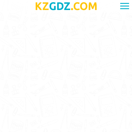
KZ
GDZ
.COM