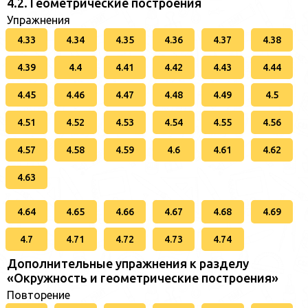
4.2. Геометрические построения
Упражнения
4.33
4.34
4.35
4.36
4.37
4.38
4.39
4.4
4.41
4.42
4.43
4.44
4.45
4.46
4.47
4.48
4.49
4.5
4.51
4.52
4.53
4.54
4.55
4.56
4.57
4.58
4.59
4.6
4.61
4.62
4.63
4.64
4.65
4.66
4.67
4.68
4.69
4.7
4.71
4.72
4.73
4.74
Дополнительные упражнения к разделу
«Окружность и геометрические построения»
Повторение