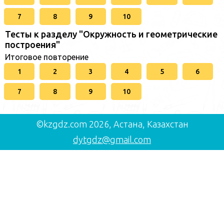
7
8
9
10
Тесты к разделу "Окружность и геометрические
построения"
Итоговое повторение
1
2
3
4
5
6
7
8
9
10
©kzgdz.com 2026, Астана, Казахстан
dytgdz@gmail.com