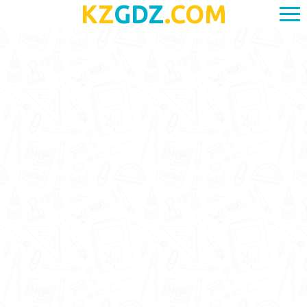
KZ
GDZ
.COM