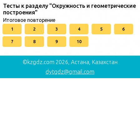
Тесты к разделу "Окружность и геометрические
построения"
Итоговое повторение
1
2
3
4
5
6
7
8
9
10
©kzgdz.com 2026, Астана, Казахстан
dytgdz@gmail.com