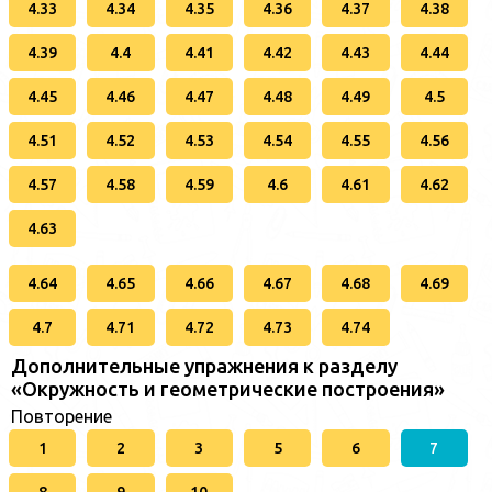
4.33
4.34
4.35
4.36
4.37
4.38
4.39
4.4
4.41
4.42
4.43
4.44
4.45
4.46
4.47
4.48
4.49
4.5
4.51
4.52
4.53
4.54
4.55
4.56
4.57
4.58
4.59
4.6
4.61
4.62
4.63
4.64
4.65
4.66
4.67
4.68
4.69
4.7
4.71
4.72
4.73
4.74
Дополнительные упражнения к разделу
«Окружность и геометрические построения»
Повторение
1
2
3
5
6
7