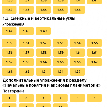
1.36
1.37
1.38
1.39
1.4
1.41
1.42
1.43
1.44
1.45
1.46
1.3. Смежные и вертикальные углы
Упражнения
1.47
1.48
1.49
1.5
1.51
1.52
1.53
1.54
1.55
1.56
1.57
1.58
1.59
1.6
1.61
1.62
1.63
1.64
1.65
1.66
1.67
1.68
1.69
1.7
1.71
1.72
Дополнительные упражнения к разделу
«Начальные понятия и аксиомы планиметрии»
Повторение
1
2
3
4
5
6