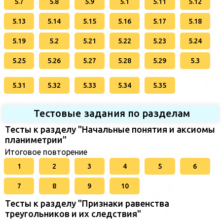
5.7
5.8
5.9
5.1
5.11
5.12
5.13
5.14
5.15
5.16
5.17
5.18
5.19
5.2
5.21
5.22
5.23
5.24
5.25
5.26
5.27
5.28
5.29
5.3
5.31
5.32
5.33
5.34
5.35
Тестовые задания по разделам
Тесты к разделу "Начальные понятия и аксиомы
планиметрии"
Итоговое повторение
1
2
3
4
5
6
7
8
9
10
Тесты к разделу "Признаки равенства
треугольников и их следствия"