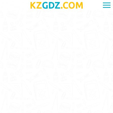
KZ
GDZ
.COM