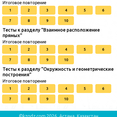
Итоговое повторение
1
2
3
4
5
6
7
8
9
10
Тесты к разделу "Взаимное расположение
прямых"
Итоговое повторение
1
2
3
4
5
6
7
8
9
10
Тесты к разделу "Окружность и геометрические
построения"
Итоговое повторение
1
2
3
4
5
6
7
8
9
10
©kzgdz.com 2026, Астана, Казахстан