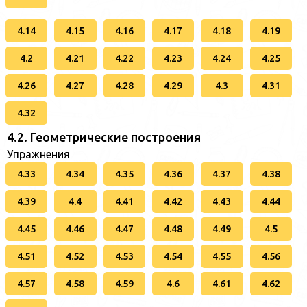
4.14
4.15
4.16
4.17
4.18
4.19
4.2
4.21
4.22
4.23
4.24
4.25
4.26
4.27
4.28
4.29
4.3
4.31
4.32
4.2. Геометрические построения
Упражнения
4.33
4.34
4.35
4.36
4.37
4.38
4.39
4.4
4.41
4.42
4.43
4.44
4.45
4.46
4.47
4.48
4.49
4.5
4.51
4.52
4.53
4.54
4.55
4.56
4.57
4.58
4.59
4.6
4.61
4.62