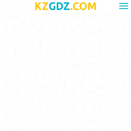
KZ
GDZ
.COM