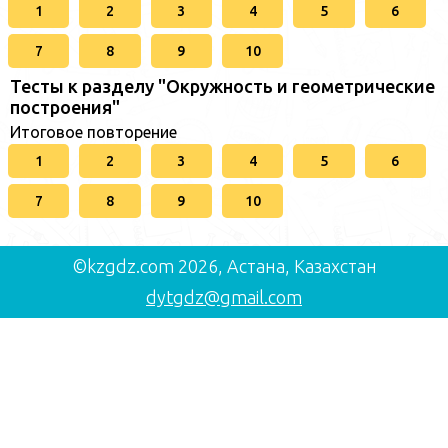
1
2
3
4
5
6
7
8
9
10
Тесты к разделу "Окружность и геометрические
построения"
Итоговое повторение
1
2
3
4
5
6
7
8
9
10
©kzgdz.com 2026, Астана, Казахстан
dytgdz@gmail.com