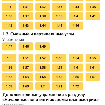
1.3
1.31
1.32
1.33
1.34
1.35
1.36
1.37
1.38
1.39
1.4
1.41
1.42
1.43
1.44
1.45
1.46
1.3. Смежные и вертикальные углы
Упражнения
1.47
1.48
1.49
1.5
1.51
1.52
1.53
1.54
1.55
1.56
1.57
1.58
1.59
1.6
1.61
1.62
1.63
1.64
1.65
1.66
1.67
1.68
1.69
1.7
1.71
1.72
Дополнительные упражнения к разделу
«Начальные понятия и аксиомы планиметрии»