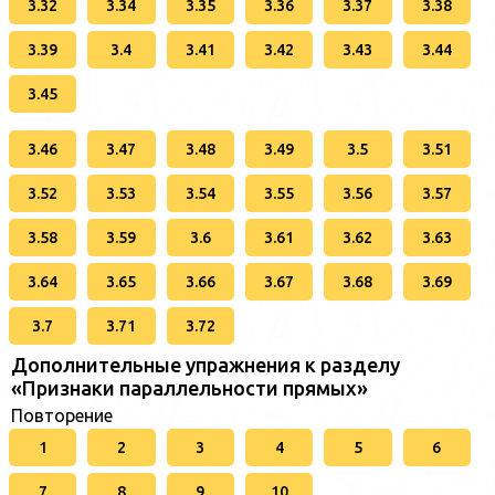
3.32
3.34
3.35
3.36
3.37
3.38
3.39
3.4
3.41
3.42
3.43
3.44
3.45
3.46
3.47
3.48
3.49
3.5
3.51
3.52
3.53
3.54
3.55
3.56
3.57
3.58
3.59
3.6
3.61
3.62
3.63
3.64
3.65
3.66
3.67
3.68
3.69
3.7
3.71
3.72
Дополнительные упражнения к разделу
«Признаки параллельности прямых»
Повторение
1
2
3
4
5
6
7
8
9
10