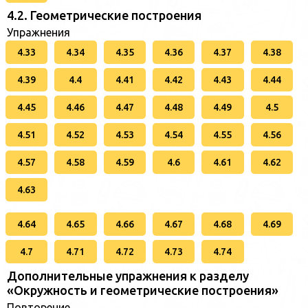
4.2. Геометрические построения
Упражнения
4.33
4.34
4.35
4.36
4.37
4.38
4.39
4.4
4.41
4.42
4.43
4.44
4.45
4.46
4.47
4.48
4.49
4.5
4.51
4.52
4.53
4.54
4.55
4.56
4.57
4.58
4.59
4.6
4.61
4.62
4.63
4.64
4.65
4.66
4.67
4.68
4.69
4.7
4.71
4.72
4.73
4.74
Дополнительные упражнения к разделу
«Окружность и геометрические построения»
Повторение