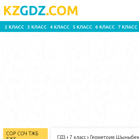
KZ
GDZ
.COM
2 КЛАСС
3 КЛАСС
4 КЛАСС
5 КЛАСС
6 КЛАСС
7 КЛАСС
СОР СОЧ ТЖБ
ГДЗ
›
7 класс
›
Геометрия Шыныбеко