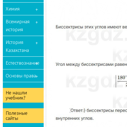
Химия
Всемирная
история
История
Казахстана
Естествознание
Основы права
Не нашли
учебник?
Полезные
сайты