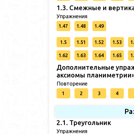
1.3. Смежные и вертик
Упражнения
1.47
1.48
1.49
1.5
1.51
1.52
1.53
1
1.62
1.63
1.64
1.65
1
Дополнительные упраж
аксиомы планиметрии
Повторение
1
2
3
4
Ра
2.1. Треугольник
Упражнения