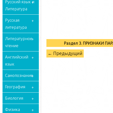
Русский язык и
Литература
Русская
литература
Литературное
Раздел 3. ПРИЗНАКИ П
чтение
← Предыдущий
Английский
язык
Самопознание
География
Биология
Физика