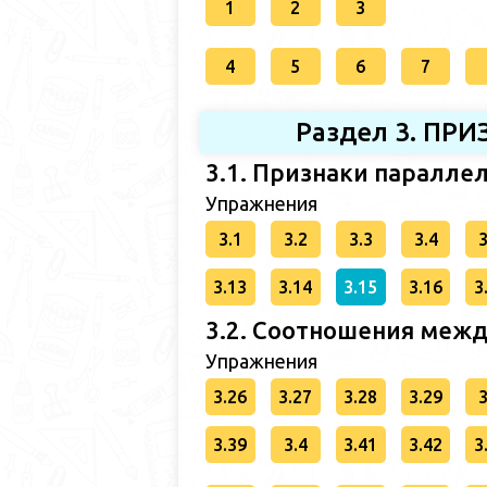
1
2
3
4
5
6
7
Раздел 3. П
3.1. Признаки паралле
Упражнения
3.1
3.2
3.3
3.4
3
3.13
3.14
3.15
3.16
3
3.2. Соотношения межд
Упражнения
3.26
3.27
3.28
3.29
3
3.39
3.4
3.41
3.42
3