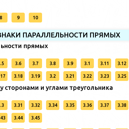
8
9
10
РИЗНАКИ ПАРАЛЛЕЛЬНОСТИ ПРЯМЫХ
льности прямых
.5
3.6
3.7
3.8
3.9
3.1
3.11
3.12
.17
3.18
3.19
3.2
3.21
3.22
3.23
3.25
у сторонами и углами треугольника
.3
3.31
3.32
3.34
3.35
3.36
3.37
3.38
.43
3.44
3.45