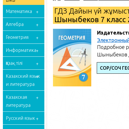
БЖБ
ГДЗ Дайын үй жұмыст
Математика
Шыныбеков 7 класс 
Алгебра
Издательст
Геометрия
Электронный
Подробное р
Информатика
Шыныбеков Д
Қазақ тілі
СОР/СОЧ ГЕ
Казахский язык
и литература
Казахская
литература
Русский язык