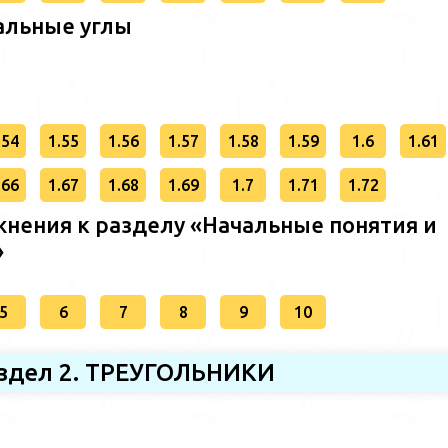
альные углы
.54
1.55
1.56
1.57
1.58
1.59
1.6
1.61
.66
1.67
1.68
1.69
1.7
1.71
1.72
нения к разделу «Начальные понятия и
»
5
6
7
8
9
10
здел 2. ТРЕУГОЛЬНИКИ