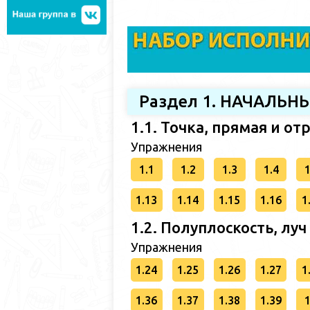
Раздел 1. НАЧАЛЬ
1.1. Точка, прямая и от
Упражнения
1.1
1.2
1.3
1.4
1
1.13
1.14
1.15
1.16
1
1.2. Полуплоскость, луч
Упражнения
1.24
1.25
1.26
1.27
1
1.36
1.37
1.38
1.39
1