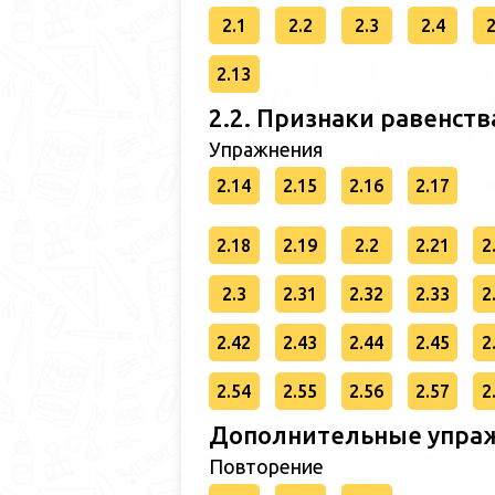
2.1
2.2
2.3
2.4
2
2.13
2.2. Признаки равенств
Упражнения
2.14
2.15
2.16
2.17
2.18
2.19
2.2
2.21
2
2.3
2.31
2.32
2.33
2
2.42
2.43
2.44
2.45
2
2.54
2.55
2.56
2.57
2
Дополнительные упраж
Повторение