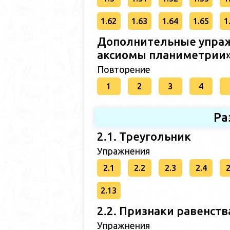
1.62
1.63
1.64
1.65
1
Дополнительные упраж
аксиомы планиметрии
Повторение
1
2
3
4
Ра
2.1. Треугольник
Упражнения
2.1
2.2
2.3
2.4
2
2.13
2.2. Признаки равенств
Упражнения