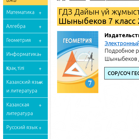
БЖБ
ГДЗ Дайын үй жұмыст
Математика
Шыныбеков 7 класс 
Алгебра
Издательст
Геометрия
Электронный
Подробное р
Информатика
Шыныбеков Д
Қазақ тілі
СОР/СОЧ ГЕ
Казахский язык
и литература
Казахская
литература
Русский язык