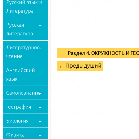
Русский язык и
Литература
Русская
литература
Литературное
Раздел 4. ОКРУЖНОСТЬ И Г
чтение
← Предыдущий
Английский
язык
Самопознание
География
Биология
Физика