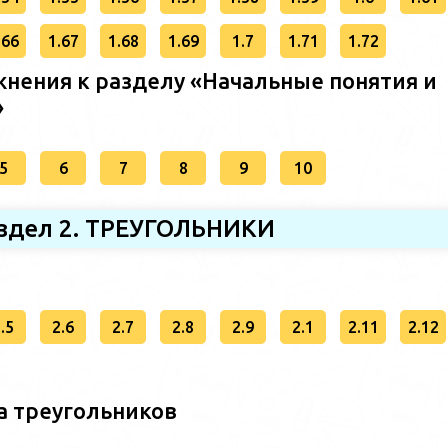
.66
1.67
1.68
1.69
1.7
1.71
1.72
нения к разделу «Начальные понятия и
»
5
6
7
8
9
10
здел 2. ТРЕУГОЛЬНИКИ
.5
2.6
2.7
2.8
2.9
2.1
2.11
2.12
а треугольников