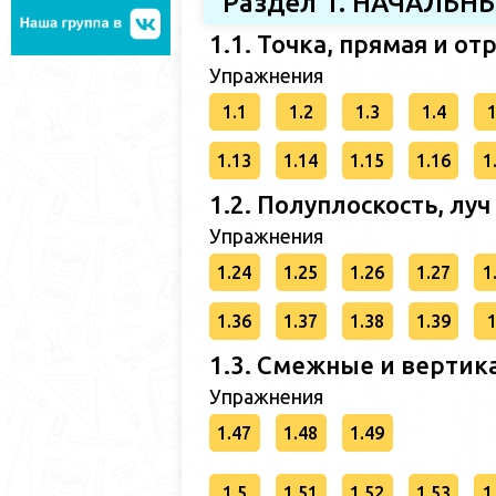
Раздел 1. НАЧАЛЬ
1.1. Точка, прямая и от
Упражнения
1.1
1.2
1.3
1.4
1
1.13
1.14
1.15
1.16
1
1.2. Полуплоскость, луч
Упражнения
1.24
1.25
1.26
1.27
1
1.36
1.37
1.38
1.39
1
1.3. Смежные и вертик
Упражнения
1.47
1.48
1.49
1.5
1.51
1.52
1.53
1