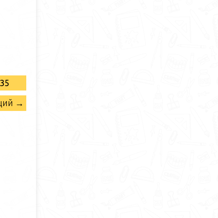
35
щий →