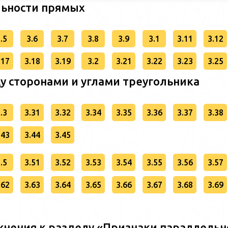
льности прямых
.5
3.6
3.7
3.8
3.9
3.1
3.11
3.12
.17
3.18
3.19
3.2
3.21
3.22
3.23
3.25
у сторонами и углами треугольника
.3
3.31
3.32
3.34
3.35
3.36
3.37
3.38
.43
3.44
3.45
.5
3.51
3.52
3.53
3.54
3.55
3.56
3.57
.62
3.63
3.64
3.65
3.66
3.67
3.68
3.69
нения к разделу «Признаки параллельн