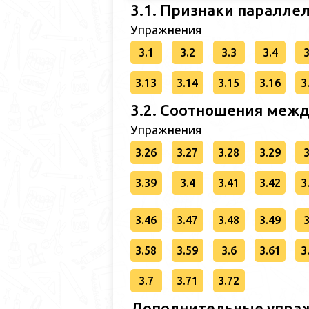
3.1. Признаки паралле
Упражнения
3.1
3.2
3.3
3.4
3
3.13
3.14
3.15
3.16
3
3.2. Соотношения межд
Упражнения
3.26
3.27
3.28
3.29
3
3.39
3.4
3.41
3.42
3
3.46
3.47
3.48
3.49
3
3.58
3.59
3.6
3.61
3
3.7
3.71
3.72
Дополнительные упраж