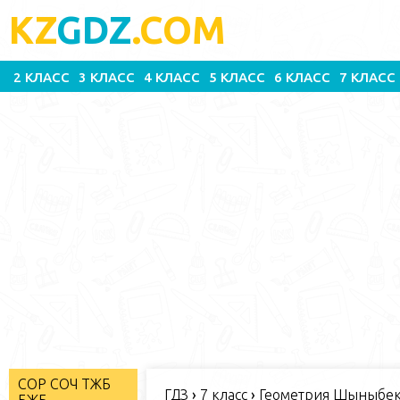
KZ
GDZ
.COM
2 КЛАСС
3 КЛАСС
4 КЛАСС
5 КЛАСС
6 КЛАСС
7 КЛАСС
СОР СОЧ ТЖБ
ГДЗ
›
7 класс
›
Геометрия Шыныбеко