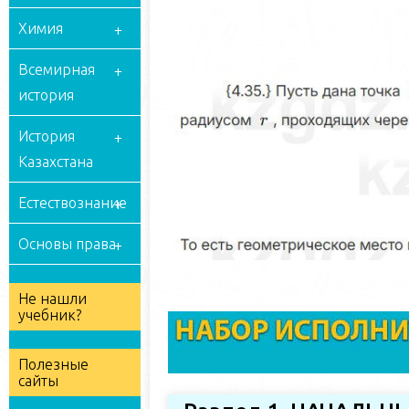
Химия
Всемирная
история
История
Казахстана
Естествознание
Основы права
Не нашли
учебник?
Полезные
сайты