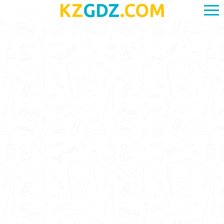
KZ
GDZ
.COM