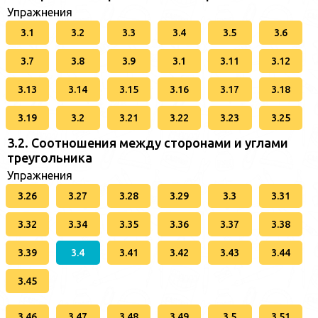
Упражнения
3.1
3.2
3.3
3.4
3.5
3.6
3.7
3.8
3.9
3.1
3.11
3.12
3.13
3.14
3.15
3.16
3.17
3.18
3.19
3.2
3.21
3.22
3.23
3.25
3.2. Соотношения между сторонами и углами
треугольника
Упражнения
3.26
3.27
3.28
3.29
3.3
3.31
3.32
3.34
3.35
3.36
3.37
3.38
3.39
3.4
3.41
3.42
3.43
3.44
3.45
3.46
3.47
3.48
3.49
3.5
3.51