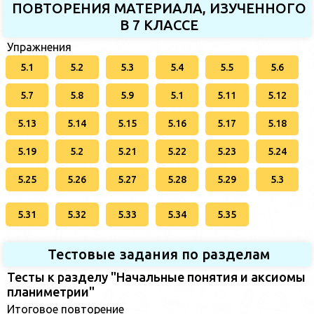
ПОВТОРЕНИЯ МАТЕРИАЛА, ИЗУЧЕННОГО
В 7 КЛАССЕ
Упражнения
5.1
5.2
5.3
5.4
5.5
5.6
5.7
5.8
5.9
5.1
5.11
5.12
5.13
5.14
5.15
5.16
5.17
5.18
5.19
5.2
5.21
5.22
5.23
5.24
5.25
5.26
5.27
5.28
5.29
5.3
5.31
5.32
5.33
5.34
5.35
Тестовые задания по разделам
Тесты к разделу "Начальные понятия и аксиомы
планиметрии"
Итоговое повторение