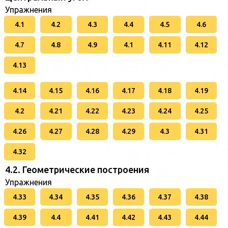
Упражнения
4.1
4.2
4.3
4.4
4.5
4.6
4.7
4.8
4.9
4.1
4.11
4.12
4.13
4.14
4.15
4.16
4.17
4.18
4.19
4.2
4.21
4.22
4.23
4.24
4.25
4.26
4.27
4.28
4.29
4.3
4.31
4.32
4.2. Геометрические построения
Упражнения
4.33
4.34
4.35
4.36
4.37
4.38
4.39
4.4
4.41
4.42
4.43
4.44