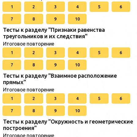
1
2
3
4
5
6
7
8
9
10
Тесты к разделу "Признаки равенства
треугольников и их следствия"
Итоговое повторение
1
2
3
4
5
6
7
8
9
10
Тесты к разделу "Взаимное расположение
прямых"
Итоговое повторение
1
2
3
4
5
6
7
8
9
10
Тесты к разделу "Окружность и геометрические
построения"
Итоговое повторение