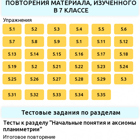
ПОВТОРЕНИЯ МАТЕРИАЛА, ИЗУЧЕННОГО
В 7 КЛАССЕ
Упражнения
5.1
5.2
5.3
5.4
5.5
5.6
5.7
5.8
5.9
5.1
5.11
5.12
5.13
5.14
5.15
5.16
5.17
5.18
5.19
5.2
5.21
5.22
5.23
5.24
5.25
5.26
5.27
5.28
5.29
5.3
5.31
5.32
5.33
5.34
5.35
Тестовые задания по разделам
Тесты к разделу "Начальные понятия и аксиомы
планиметрии"
Итоговое повторение