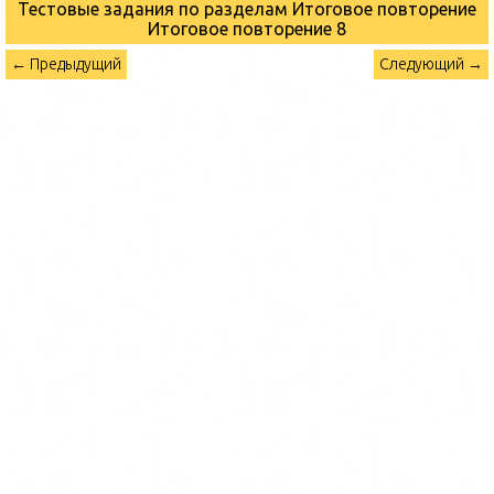
Тестовые задания по разделам Итоговое повторение
Итоговое повторение 8
← Предыдущий
Следующий →