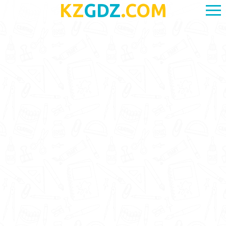
KZ
GDZ
.COM