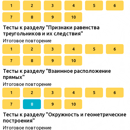
1
2
3
4
5
6
7
8
9
10
Тесты к разделу "Признаки равенства
треугольников и их следствия"
Итоговое повторение
1
2
3
4
5
6
7
8
9
10
Тесты к разделу "Взаимное расположение
прямых"
Итоговое повторение
1
2
3
4
5
6
7
8
9
10
Тесты к разделу "Окружность и геометрические
построения"
Итоговое повторение