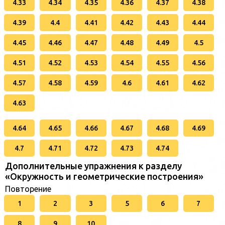
4.33
4.34
4.35
4.36
4.37
4.38
4.39
4.4
4.41
4.42
4.43
4.44
4.45
4.46
4.47
4.48
4.49
4.5
4.51
4.52
4.53
4.54
4.55
4.56
4.57
4.58
4.59
4.6
4.61
4.62
4.63
4.64
4.65
4.66
4.67
4.68
4.69
4.7
4.71
4.72
4.73
4.74
Дополнительные упражнения к разделу
«Окружность и геометрические построения»
Повторение
1
2
3
5
6
7
8
9
10