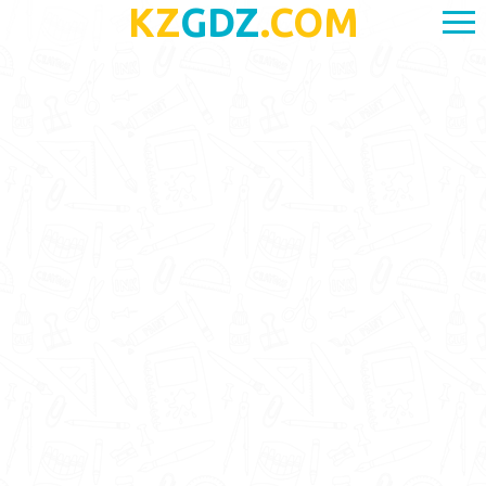
KZ
GDZ
.COM