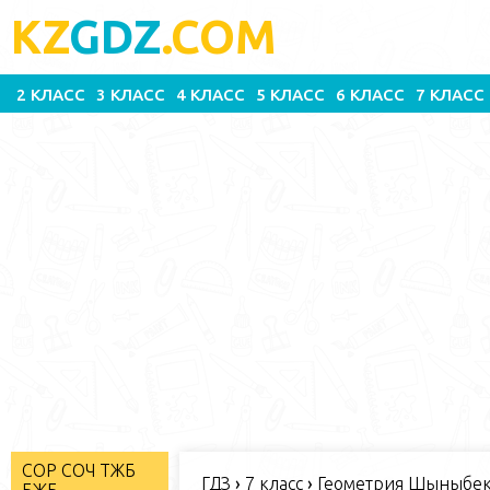
KZ
GDZ
.COM
2 КЛАСС
3 КЛАСС
4 КЛАСС
5 КЛАСС
6 КЛАСС
7 КЛАСС
СОР СОЧ ТЖБ
ГДЗ
›
7 класс
›
Геометрия Шыныбеко