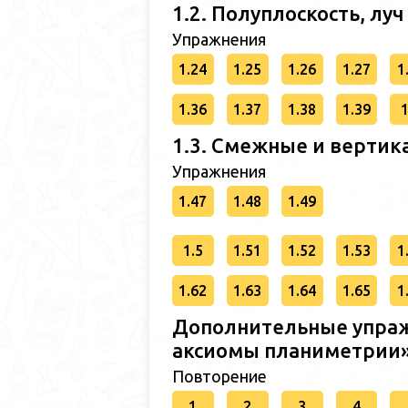
1.2. Полуплоскость, луч
Упражнения
1.24
1.25
1.26
1.27
1
1.36
1.37
1.38
1.39
1
1.3. Смежные и вертик
Упражнения
1.47
1.48
1.49
1.5
1.51
1.52
1.53
1
1.62
1.63
1.64
1.65
1
Дополнительные упраж
аксиомы планиметрии
Повторение
1
2
3
4