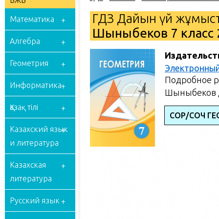
БЖБ
ГДЗ Дайын үй жұмыст
Математика
Шыныбеков 7 класс 
Алгебра
Издательст
Геометрия
Электронный
Подробное р
Информатика
Шыныбеков Д
Қазақ тілі
СОР/СОЧ ГЕ
Казахский язык
и литература
Казахская
литература
Русский язык