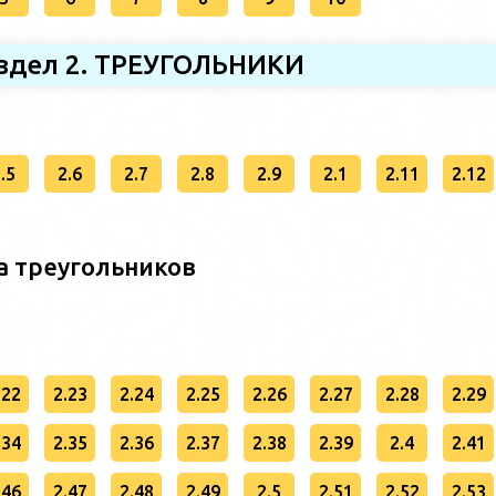
здел 2. ТРЕУГОЛЬНИКИ
.5
2.6
2.7
2.8
2.9
2.1
2.11
2.12
а треугольников
.22
2.23
2.24
2.25
2.26
2.27
2.28
2.29
.34
2.35
2.36
2.37
2.38
2.39
2.4
2.41
.46
2.47
2.48
2.49
2.5
2.51
2.52
2.53