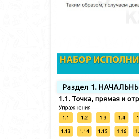
Раздел 1. НАЧАЛЬ
1.1. Точка, прямая и от
Упражнения
1.1
1.2
1.3
1.4
1
1.13
1.14
1.15
1.16
1