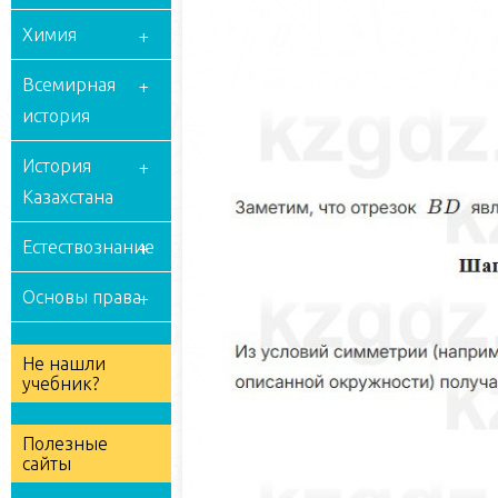
Химия
Всемирная
история
История
Казахстана
Естествознание
Основы права
Не нашли
учебник?
Полезные
сайты