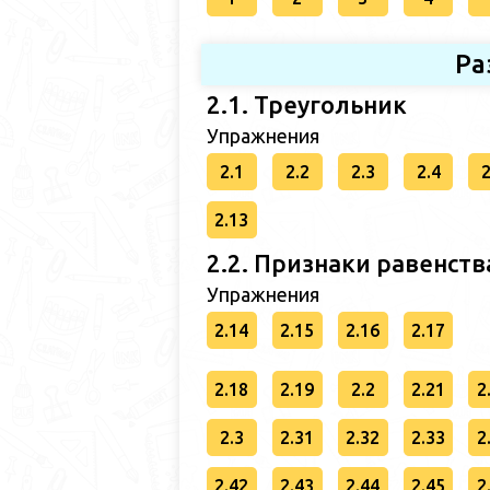
Ра
2.1. Треугольник
Упражнения
2.1
2.2
2.3
2.4
2
2.13
2.2. Признаки равенств
Упражнения
2.14
2.15
2.16
2.17
2.18
2.19
2.2
2.21
2
2.3
2.31
2.32
2.33
2
2.42
2.43
2.44
2.45
2