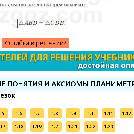
Ошибка в решении?
НЫЕ ПОНЯТИЯ И АКСИОМЫ ПЛАНИМЕТ
резок
.5
1.6
1.7
1.8
1.9
1.1
1.11
1.12
.17
1.18
1.19
1.2
1.21
1.22
1.23