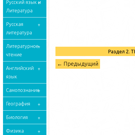
Русский язык и
Литература
Русская
литература
Литературное
Раздел 2.
чтение
← Предыдущий
Английский
язык
Самопознание
География
Биология
Физика