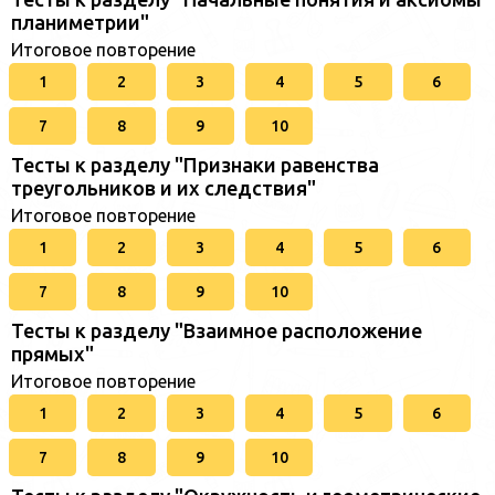
планиметрии"
Итоговое повторение
1
2
3
4
5
6
7
8
9
10
Тесты к разделу "Признаки равенства
треугольников и их следствия"
Итоговое повторение
1
2
3
4
5
6
7
8
9
10
Тесты к разделу "Взаимное расположение
прямых"
Итоговое повторение
1
2
3
4
5
6
7
8
9
10