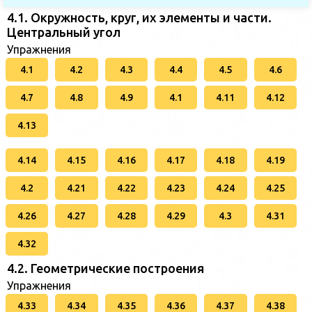
4.1. Окружность, круг, их элементы и части.
Центральный угол
Упражнения
4.1
4.2
4.3
4.4
4.5
4.6
4.7
4.8
4.9
4.1
4.11
4.12
4.13
4.14
4.15
4.16
4.17
4.18
4.19
4.2
4.21
4.22
4.23
4.24
4.25
4.26
4.27
4.28
4.29
4.3
4.31
4.32
4.2. Геометрические построения
Упражнения
4.33
4.34
4.35
4.36
4.37
4.38