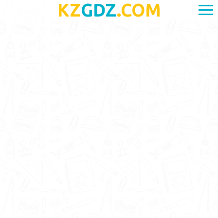
KZ
GDZ
.COM