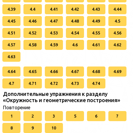
4.39
4.4
4.41
4.42
4.43
4.44
4.45
4.46
4.47
4.48
4.49
4.5
4.51
4.52
4.53
4.54
4.55
4.56
4.57
4.58
4.59
4.6
4.61
4.62
4.63
4.64
4.65
4.66
4.67
4.68
4.69
4.7
4.71
4.72
4.73
4.74
Дополнительные упражнения к разделу
«Окружность и геометрические построения»
Повторение
1
2
3
5
6
7
8
9
10