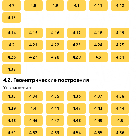
4.7
4.8
4.9
4.1
4.11
4.12
4.13
4.14
4.15
4.16
4.17
4.18
4.19
4.2
4.21
4.22
4.23
4.24
4.25
4.26
4.27
4.28
4.29
4.3
4.31
4.32
4.2. Геометрические построения
Упражнения
4.33
4.34
4.35
4.36
4.37
4.38
4.39
4.4
4.41
4.42
4.43
4.44
4.45
4.46
4.47
4.48
4.49
4.5
4.51
4.52
4.53
4.54
4.55
4.56