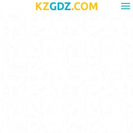
KZ
GDZ
.COM