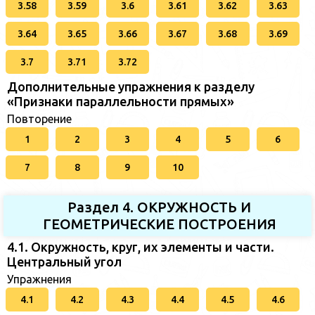
3.58
3.59
3.6
3.61
3.62
3.63
3.64
3.65
3.66
3.67
3.68
3.69
3.7
3.71
3.72
Дополнительные упражнения к разделу
«Признаки параллельности прямых»
Повторение
1
2
3
4
5
6
7
8
9
10
Раздел 4. ОКРУЖНОСТЬ И
ГЕОМЕТРИЧЕСКИЕ ПОСТРОЕНИЯ
4.1. Окружность, круг, их элементы и части.
Центральный угол
Упражнения
4.1
4.2
4.3
4.4
4.5
4.6