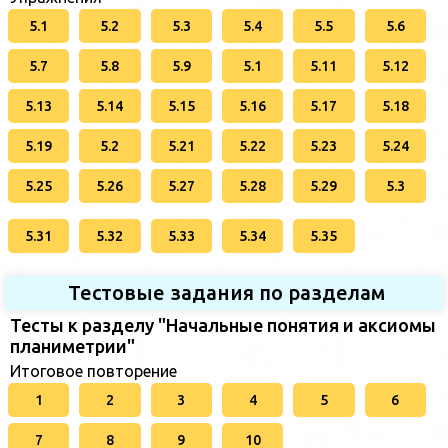
5.1
5.2
5.3
5.4
5.5
5.6
5.7
5.8
5.9
5.1
5.11
5.12
5.13
5.14
5.15
5.16
5.17
5.18
5.19
5.2
5.21
5.22
5.23
5.24
5.25
5.26
5.27
5.28
5.29
5.3
5.31
5.32
5.33
5.34
5.35
Тестовые задания по разделам
Тесты к разделу "Начальные понятия и аксиомы
планиметрии"
Итоговое повторение
1
2
3
4
5
6
7
8
9
10