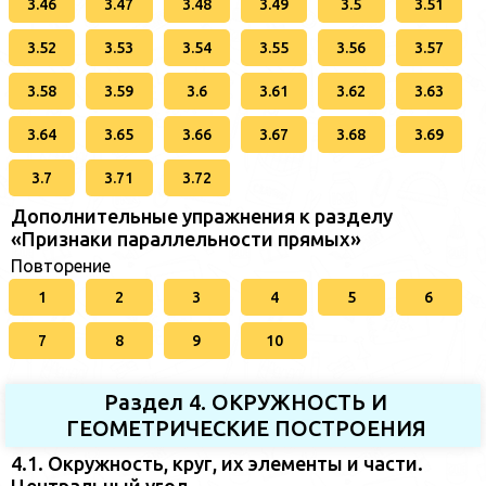
3.46
3.47
3.48
3.49
3.5
3.51
3.52
3.53
3.54
3.55
3.56
3.57
3.58
3.59
3.6
3.61
3.62
3.63
3.64
3.65
3.66
3.67
3.68
3.69
3.7
3.71
3.72
Дополнительные упражнения к разделу
«Признаки параллельности прямых»
Повторение
1
2
3
4
5
6
7
8
9
10
Раздел 4. ОКРУЖНОСТЬ И
ГЕОМЕТРИЧЕСКИЕ ПОСТРОЕНИЯ
4.1. Окружность, круг, их элементы и части.
Центральный угол