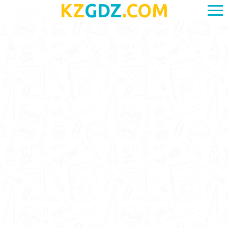
KZ
GDZ
.COM