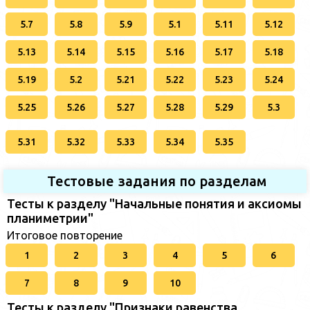
5.7
5.8
5.9
5.1
5.11
5.12
5.13
5.14
5.15
5.16
5.17
5.18
5.19
5.2
5.21
5.22
5.23
5.24
5.25
5.26
5.27
5.28
5.29
5.3
5.31
5.32
5.33
5.34
5.35
Тестовые задания по разделам
Тесты к разделу "Начальные понятия и аксиомы
планиметрии"
Итоговое повторение
1
2
3
4
5
6
7
8
9
10
Тесты к разделу "Признаки равенства