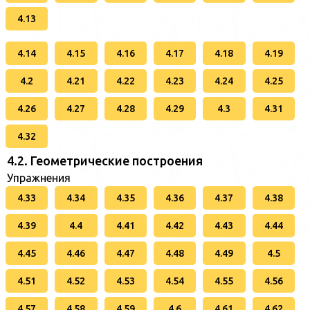
4.13
4.14
4.15
4.16
4.17
4.18
4.19
4.2
4.21
4.22
4.23
4.24
4.25
4.26
4.27
4.28
4.29
4.3
4.31
4.32
4.2. Геометрические построения
Упражнения
4.33
4.34
4.35
4.36
4.37
4.38
4.39
4.4
4.41
4.42
4.43
4.44
4.45
4.46
4.47
4.48
4.49
4.5
4.51
4.52
4.53
4.54
4.55
4.56
4.57
4.58
4.59
4.6
4.61
4.62