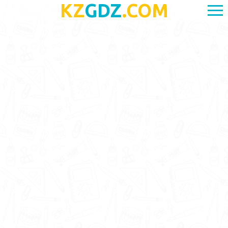
KZ
GDZ
.COM