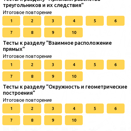
треугольников и их следствия"
Итоговое повторение
1
2
3
4
5
6
7
8
9
10
Тесты к разделу "Взаимное расположение
прямых"
Итоговое повторение
1
2
3
4
5
6
7
8
9
10
Тесты к разделу "Окружность и геометрические
построения"
Итоговое повторение
1
2
3
4
5
6
7
8
9
10