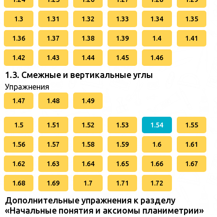
1.3
1.31
1.32
1.33
1.34
1.35
1.36
1.37
1.38
1.39
1.4
1.41
1.42
1.43
1.44
1.45
1.46
1.3. Смежные и вертикальные углы
Упражнения
1.47
1.48
1.49
1.5
1.51
1.52
1.53
1.54
1.55
1.56
1.57
1.58
1.59
1.6
1.61
1.62
1.63
1.64
1.65
1.66
1.67
1.68
1.69
1.7
1.71
1.72
Дополнительные упражнения к разделу
«Начальные понятия и аксиомы планиметрии»