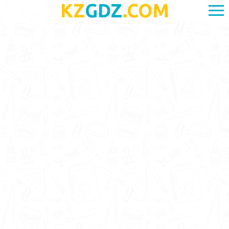
KZ
GDZ
.COM