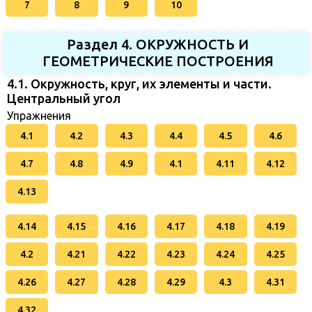
7
8
9
10
Раздел 4. ОКРУЖНОСТЬ И
ГЕОМЕТРИЧЕСКИЕ ПОСТРОЕНИЯ
4.1. Окружность, круг, их элементы и части.
Центральный угол
Упражнения
4.1
4.2
4.3
4.4
4.5
4.6
4.7
4.8
4.9
4.1
4.11
4.12
4.13
4.14
4.15
4.16
4.17
4.18
4.19
4.2
4.21
4.22
4.23
4.24
4.25
4.26
4.27
4.28
4.29
4.3
4.31
4.32