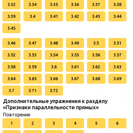
3.32
3.34
3.35
3.36
3.37
3.38
3.39
3.4
3.41
3.42
3.43
3.44
3.45
3.46
3.47
3.48
3.49
3.5
3.51
3.52
3.53
3.54
3.55
3.56
3.57
3.58
3.59
3.6
3.61
3.62
3.63
3.64
3.65
3.66
3.67
3.68
3.69
3.7
3.71
3.72
Дополнительные упражнения к разделу
«Признаки параллельности прямых»
Повторение
1
2
3
4
5
6