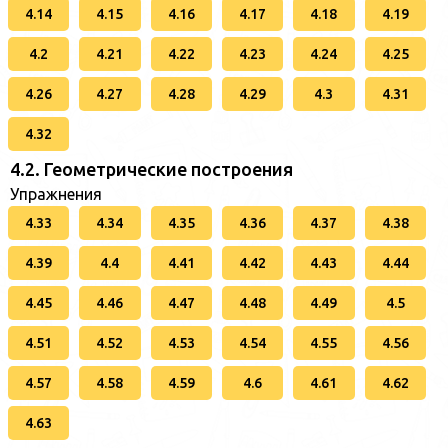
4.14
4.15
4.16
4.17
4.18
4.19
4.2
4.21
4.22
4.23
4.24
4.25
4.26
4.27
4.28
4.29
4.3
4.31
4.32
4.2. Геометрические построения
Упражнения
4.33
4.34
4.35
4.36
4.37
4.38
4.39
4.4
4.41
4.42
4.43
4.44
4.45
4.46
4.47
4.48
4.49
4.5
4.51
4.52
4.53
4.54
4.55
4.56
4.57
4.58
4.59
4.6
4.61
4.62
4.63