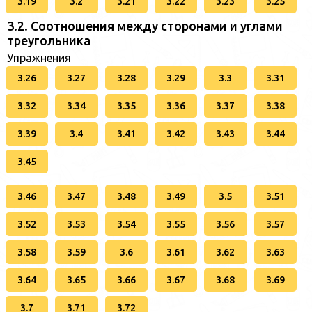
3.19
3.2
3.21
3.22
3.23
3.25
3.2. Соотношения между сторонами и углами
треугольника
Упражнения
3.26
3.27
3.28
3.29
3.3
3.31
3.32
3.34
3.35
3.36
3.37
3.38
3.39
3.4
3.41
3.42
3.43
3.44
3.45
3.46
3.47
3.48
3.49
3.5
3.51
3.52
3.53
3.54
3.55
3.56
3.57
3.58
3.59
3.6
3.61
3.62
3.63
3.64
3.65
3.66
3.67
3.68
3.69
3.7
3.71
3.72