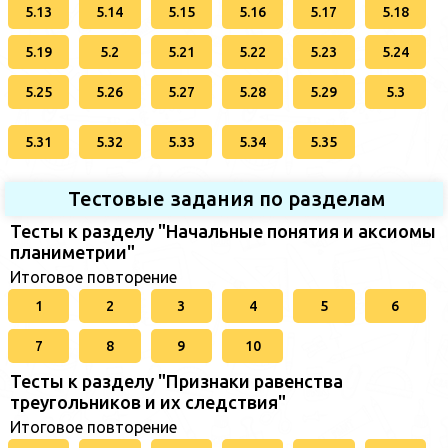
5.13
5.14
5.15
5.16
5.17
5.18
5.19
5.2
5.21
5.22
5.23
5.24
5.25
5.26
5.27
5.28
5.29
5.3
5.31
5.32
5.33
5.34
5.35
Тестовые задания по разделам
Тесты к разделу "Начальные понятия и аксиомы
планиметрии"
Итоговое повторение
1
2
3
4
5
6
7
8
9
10
Тесты к разделу "Признаки равенства
треугольников и их следствия"
Итоговое повторение