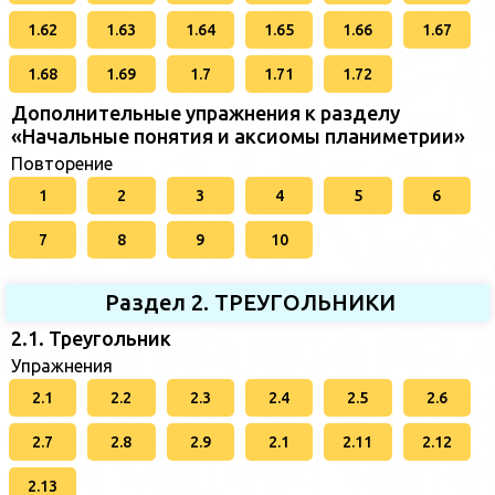
1.62
1.63
1.64
1.65
1.66
1.67
1.68
1.69
1.7
1.71
1.72
Дополнительные упражнения к разделу
«Начальные понятия и аксиомы планиметрии»
Повторение
1
2
3
4
5
6
7
8
9
10
Раздел 2. ТРЕУГОЛЬНИКИ
2.1. Треугольник
Упражнения
2.1
2.2
2.3
2.4
2.5
2.6
2.7
2.8
2.9
2.1
2.11
2.12
2.13