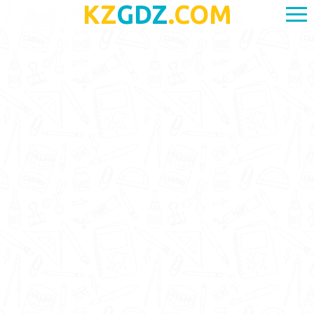
KZ
GDZ
.COM