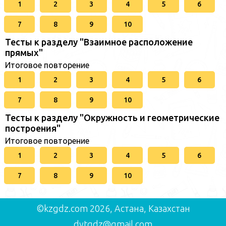
1
2
3
4
5
6
7
8
9
10
Тесты к разделу "Взаимное расположение
прямых"
Итоговое повторение
1
2
3
4
5
6
7
8
9
10
Тесты к разделу "Окружность и геометрические
построения"
Итоговое повторение
1
2
3
4
5
6
7
8
9
10
©kzgdz.com 2026, Астана, Казахстан
dytgdz@gmail.com