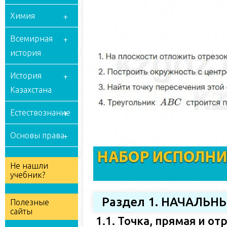
Химия
Всемирная
история
История
Казахстана
Естествознание
Основы права
Не нашли
учебник?
Раздел 1. НАЧАЛЬ
Полезные
сайты
1.1. Точка, прямая и от