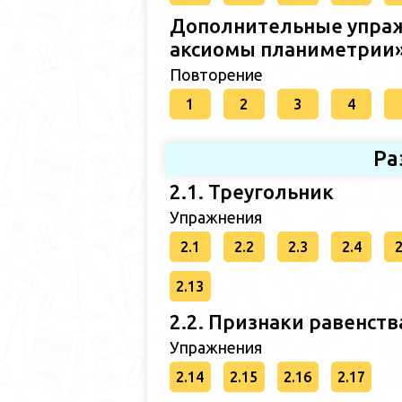
Дополнительные упраж
аксиомы планиметрии
Повторение
1
2
3
4
Ра
2.1. Треугольник
Упражнения
2.1
2.2
2.3
2.4
2
2.13
2.2. Признаки равенств
Упражнения
2.14
2.15
2.16
2.17