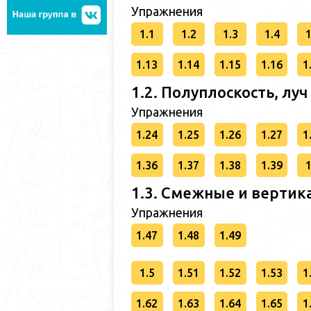
Упражнения
1.1
1.2
1.3
1.4
1
1.13
1.14
1.15
1.16
1
1.2. Полуплоскость, луч
Упражнения
1.24
1.25
1.26
1.27
1
1.36
1.37
1.38
1.39
1
1.3. Смежные и вертик
Упражнения
1.47
1.48
1.49
1.5
1.51
1.52
1.53
1
1.62
1.63
1.64
1.65
1