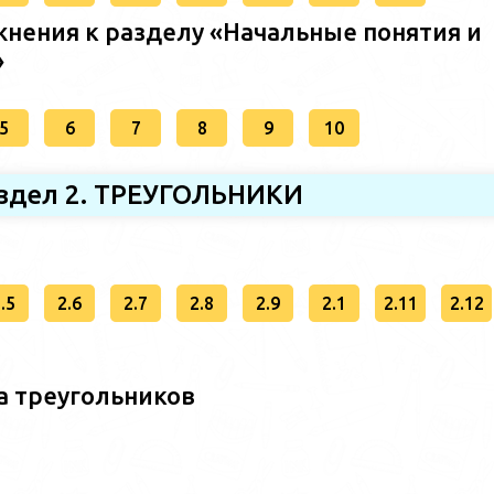
нения к разделу «Начальные понятия и
»
5
6
7
8
9
10
здел 2. ТРЕУГОЛЬНИКИ
.5
2.6
2.7
2.8
2.9
2.1
2.11
2.12
а треугольников