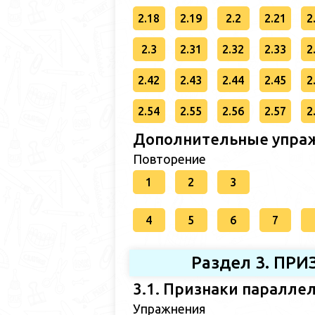
2.18
2.19
2.2
2.21
2
2.3
2.31
2.32
2.33
2
2.42
2.43
2.44
2.45
2
2.54
2.55
2.56
2.57
2
Дополнительные упраж
Повторение
1
2
3
4
5
6
7
Раздел 3. П
3.1. Признаки паралле
Упражнения