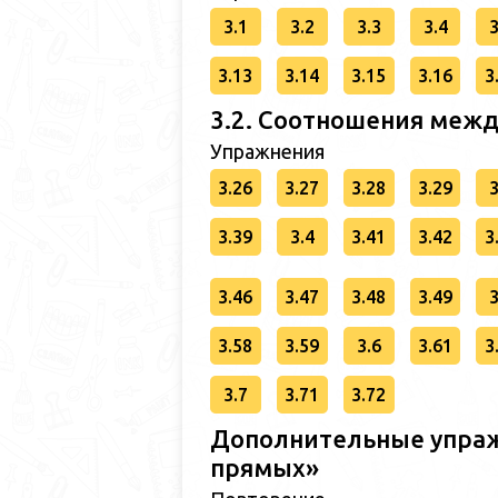
3.1
3.2
3.3
3.4
3
3.13
3.14
3.15
3.16
3
3.2. Соотношения межд
Упражнения
3.26
3.27
3.28
3.29
3
3.39
3.4
3.41
3.42
3
3.46
3.47
3.48
3.49
3
3.58
3.59
3.6
3.61
3
3.7
3.71
3.72
Дополнительные упраж
прямых»