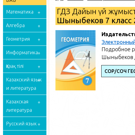
БЖБ
ГДЗ Дайын үй жұмыст
Математика
Шыныбеков 7 класс 
Алгебра
Издательст
Геометрия
Электронный
Подробное р
Информатика
Шыныбеков Д
Қазақ тілі
СОР/СОЧ ГЕ
Казахский язык
и литература
Казахская
литература
Русский язык