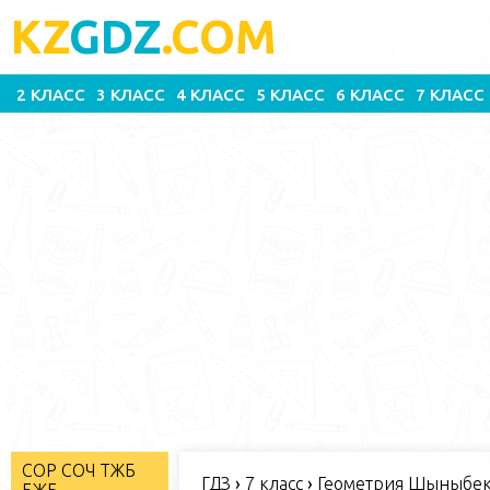
KZ
GDZ
.COM
2 КЛАСС
3 КЛАСС
4 КЛАСС
5 КЛАСС
6 КЛАСС
7 КЛАСС
СОР СОЧ ТЖБ
ГДЗ
›
7 класс
›
Геометрия Шыныбеко