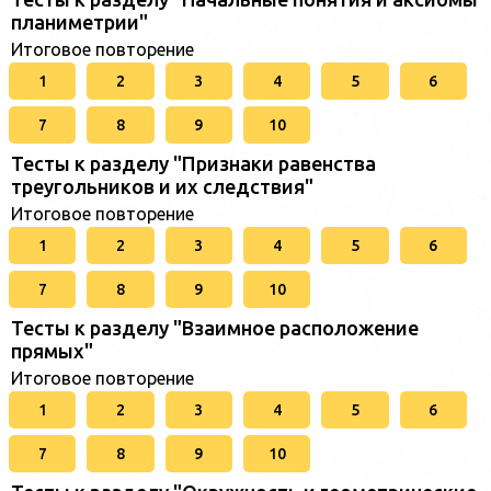
планиметрии"
Итоговое повторение
1
2
3
4
5
6
7
8
9
10
Тесты к разделу "Признаки равенства
треугольников и их следствия"
Итоговое повторение
1
2
3
4
5
6
7
8
9
10
Тесты к разделу "Взаимное расположение
прямых"
Итоговое повторение
1
2
3
4
5
6
7
8
9
10