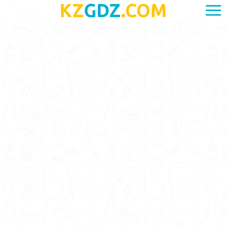
KZ
GDZ
.COM