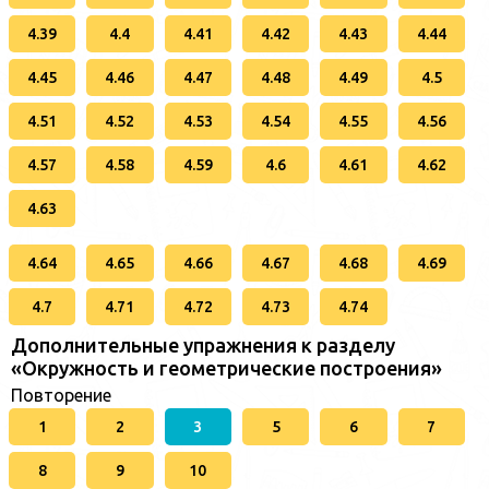
4.39
4.4
4.41
4.42
4.43
4.44
4.45
4.46
4.47
4.48
4.49
4.5
4.51
4.52
4.53
4.54
4.55
4.56
4.57
4.58
4.59
4.6
4.61
4.62
4.63
4.64
4.65
4.66
4.67
4.68
4.69
4.7
4.71
4.72
4.73
4.74
Дополнительные упражнения к разделу
«Окружность и геометрические построения»
Повторение
1
2
3
5
6
7
8
9
10