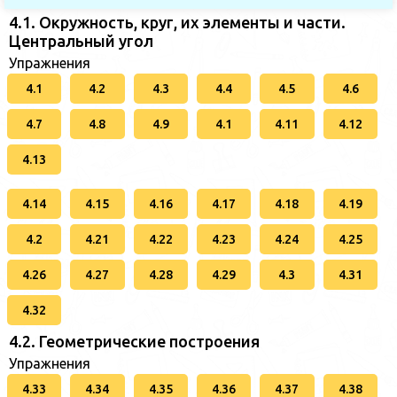
4.1. Окружность, круг, их элементы и части.
Центральный угол
Упражнения
4.1
4.2
4.3
4.4
4.5
4.6
4.7
4.8
4.9
4.1
4.11
4.12
4.13
4.14
4.15
4.16
4.17
4.18
4.19
4.2
4.21
4.22
4.23
4.24
4.25
4.26
4.27
4.28
4.29
4.3
4.31
4.32
4.2. Геометрические построения
Упражнения
4.33
4.34
4.35
4.36
4.37
4.38