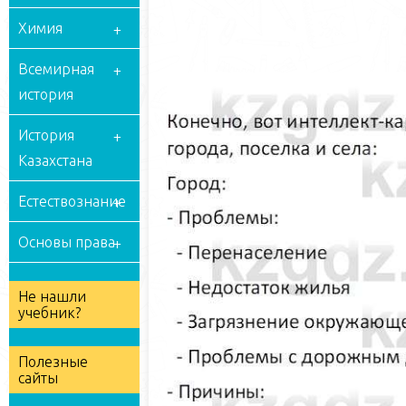
Химия
Всемирная
история
История
Казахстана
Естествознание
Основы права
Не нашли
учебник?
Полезные
сайты