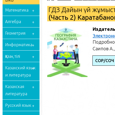
БЖБ
ГДЗ Дайын үй жұмыст
Математика
(Часть 2) Каратабано
Алгебра
Издатель
Геометрия
Электрон
Подробное
Информатика
Саипов А.,
Қазақ тілі
СОР/СОЧ
Казахский язык
и литература
Казахская
литература
Русский язык