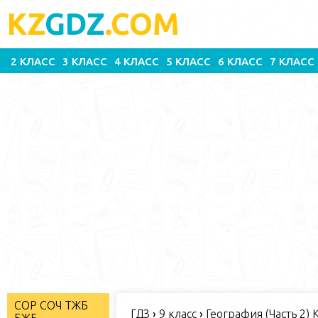
KZ
GDZ
.COM
2 КЛАСС
3 КЛАСС
4 КЛАСС
5 КЛАСС
6 КЛАСС
7 КЛАСС
СОР СОЧ ТЖБ
ГДЗ
›
9 класс
›
География (Часть 2) 