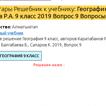
ары Решебник к учебнику:
Географи
в Р.А. 9 класс 2019 Вопрос 9 Вопросы
ство:
Алматыкітап
ный учебник
 решение География 9 класс, авторов Каратабанов Р
 Балгабаева Б., Сапаров К. 2019, Вопрос 9
 ГЕОГРАФИЯ 9 КЛАСС
Решение ниже ↓