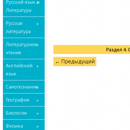
Русский язык и
Литература
Русская
литература
Литературное
Раздел 4.
чтение
← Предыдущий
Английский
язык
Самопознание
География
Биология
Физика