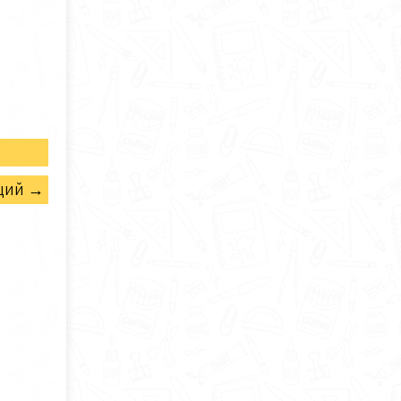
щий →