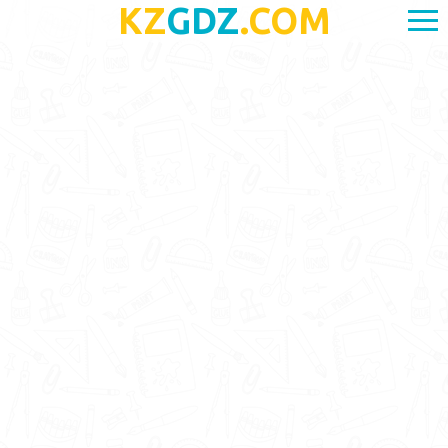
KZ
GDZ
.COM