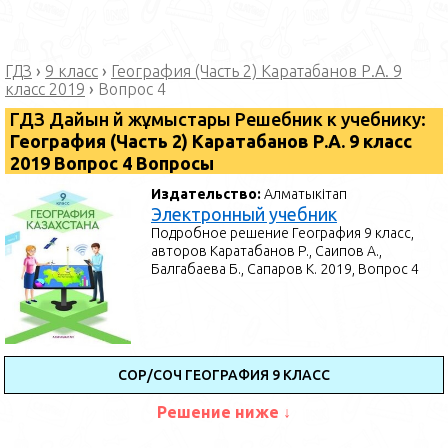
ГДЗ
›
9 класс
›
География (Часть 2) Каратабанов Р.А. 9
класс 2019
›
Вопрос 4
ГДЗ Дайын үй жұмыстары Решебник к учебнику:
География (Часть 2) Каратабанов Р.А. 9 класс
2019 Вопрос 4 Вопросы
Издательство:
Алматыкітап
Электронный учебник
Подробное решение География 9 класс,
авторов Каратабанов Р., Саипов А.,
Балгабаева Б., Сапаров К. 2019, Вопрос 4
СОР/СОЧ ГЕОГРАФИЯ 9 КЛАСС
Решение ниже ↓