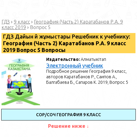
ГДЗ
›
9 класс
›
География (Часть 2) Каратабанов Р.А. 9
класс 2019
›
Вопрос 5
ГДЗ Дайын үй жұмыстары Решебник к учебнику:
География (Часть 2) Каратабанов Р.А. 9 класс
2019 Вопрос 5 Вопросы
Издательство:
Алматыкітап
Электронный учебник
Подробное решение География 9 класс,
авторов Каратабанов Р., Саипов А.,
Балгабаева Б., Сапаров К. 2019, Вопрос 5
СОР/СОЧ ГЕОГРАФИЯ 9 КЛАСС
Решение ниже ↓