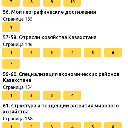
7
8
9
10
56. Мои географические достижения
Страница 135
1
57-58. Отрасли хозяйства Казахстана
Страница 146
1
2
3
4
5
6
7
59-60. Специализация экономических районов
Казахстана
Страница 154
1
2
3
4
61. Структура и тенденции развития мирового
хозяйства
Страница 168
1
2
3
4
5
6