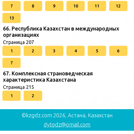
7
8
9
10
11
12
13
66. Республика Казахстан в международных
организациях
Страница 207
1
2
3
4
5
6
7
67. Комплексная страноведческая
характеристика Казахстана
Страница 215
1
2
©kzgdz.com 2026, Астана, Казахстан
dytgdz@gmail.com