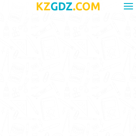
KZ
GDZ
.COM