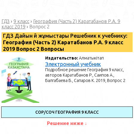
ГДЗ
›
9 класс
›
География (Часть 2) Каратабанов Р.А. 9
класс 2019
›
Вопрос 2
ГДЗ Дайын үй жұмыстары Решебник к учебнику:
География (Часть 2) Каратабанов Р.А. 9 класс
2019 Вопрос 2 Вопросы
Издательство:
Алматыкітап
Электронный учебник
Подробное решение География 9 класс,
авторов Каратабанов Р., Саипов А.,
Балгабаева Б., Сапаров К. 2019, Вопрос 2
СОР/СОЧ ГЕОГРАФИЯ 9 КЛАСС
Решение ниже ↓