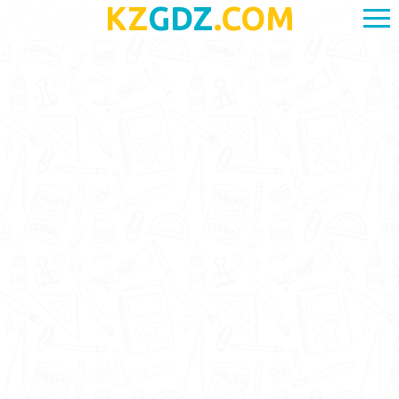
KZ
GDZ
.COM