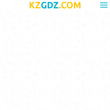
KZ
GDZ
.COM