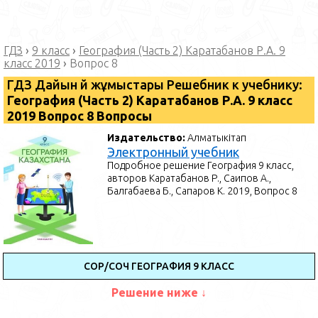
ГДЗ
›
9 класс
›
География (Часть 2) Каратабанов Р.А. 9
класс 2019
›
Вопрос 8
ГДЗ Дайын үй жұмыстары Решебник к учебнику:
География (Часть 2) Каратабанов Р.А. 9 класс
2019 Вопрос 8 Вопросы
Издательство:
Алматыкітап
Электронный учебник
Подробное решение География 9 класс,
авторов Каратабанов Р., Саипов А.,
Балгабаева Б., Сапаров К. 2019, Вопрос 8
СОР/СОЧ ГЕОГРАФИЯ 9 КЛАСС
Решение ниже ↓