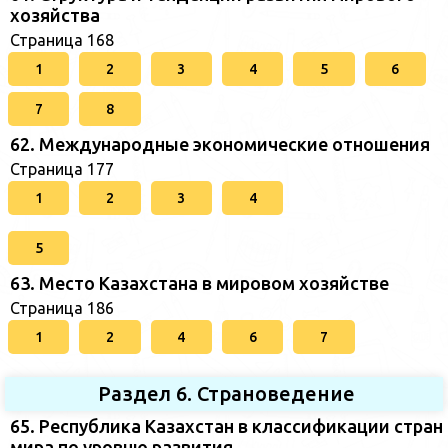
хозяйства
Страница 168
1
2
3
4
5
6
7
8
62. Международные экономические отношения
Страница 177
1
2
3
4
5
63. Место Казахстана в мировом хозяйстве
Страница 186
1
2
4
6
7
Раздел 6. Страноведение
65. Республика Казахстан в классификации стран
мира по уровню развития