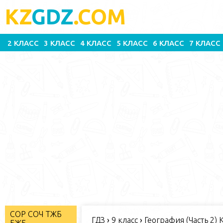
KZ
GDZ
.COM
2 КЛАСС
3 КЛАСС
4 КЛАСС
5 КЛАСС
6 КЛАСС
7 КЛАСС
СОР СОЧ ТЖБ
ГДЗ
›
9 класс
›
География (Часть 2) 