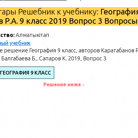
ары Решебник к учебнику:
Географи
в Р.А. 9 класс 2019 Вопрос 3 Вопросы
ство:
Алматыкітап
ный учебник
 решение География 9 класс, авторов Каратабанов Р
 Балгабаева Б., Сапаров К. 2019, Вопрос 3
 ГЕОГРАФИЯ 9 КЛАСС
Решение ниже ↓