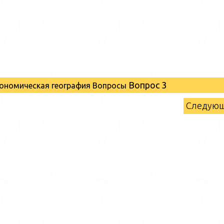
Вопрос 3
кономическая география Вопросы
Следую