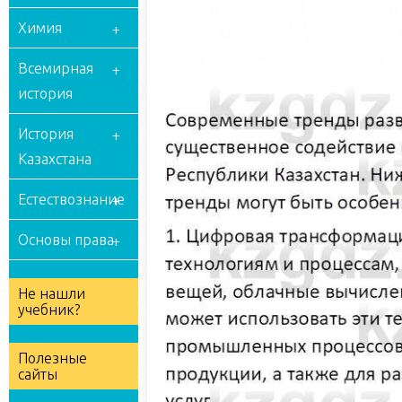
Химия
Всемирная
история
История
Казахстана
Естествознание
Основы права
Не нашли
учебник?
Полезные
сайты