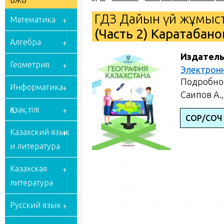
БЖБ
ГДЗ Дайын үй жұмыст
Математика
(Часть 2) Каратабано
Алгебра
Издатель
Геометрия
Электрон
Подробное
Информатика
Саипов А.,
Қазақ тілі
СОР/СОЧ
Казахский язык
и литература
Казахская
литература
Русский язык