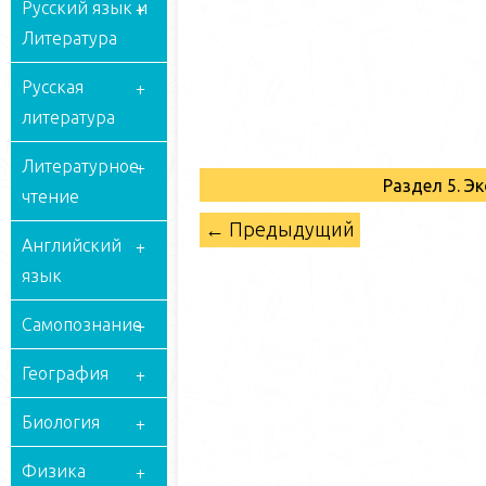
Русский язык и
Литература
Русская
литература
Литературное
Раздел 5. Э
чтение
← Предыдущий
Английский
язык
Самопознание
География
Биология
Физика