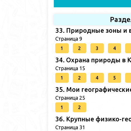
Разде
33. Природные зоны и 
Страница 9
1
2
3
4
34. Охрана природы в 
Страница 15
1
2
4
5
35. Мои географически
Страница 25
1
2
36. Крупные физико-ге
Страница 31