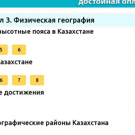
л 3. Физическая география
высотные пояса в Казахстане
5
6
Казахстане
6
7
8
е достижения
ографические районы Казахстана