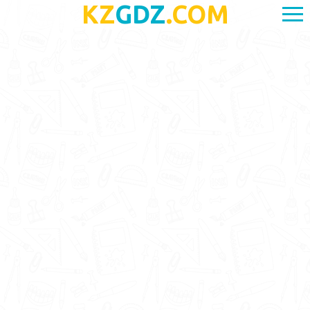
KZ
GDZ
.COM