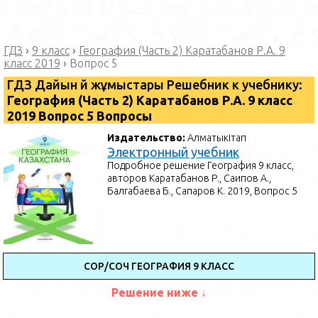
ГДЗ
›
9 класс
›
География (Часть 2) Каратабанов Р.А. 9
класс 2019
›
Вопрос 5
ГДЗ Дайын үй жұмыстары Решебник к учебнику:
География (Часть 2) Каратабанов Р.А. 9 класс
2019 Вопрос 5 Вопросы
Издательство:
Алматыкітап
Электронный учебник
Подробное решение География 9 класс,
авторов Каратабанов Р., Саипов А.,
Балгабаева Б., Сапаров К. 2019, Вопрос 5
СОР/СОЧ ГЕОГРАФИЯ 9 КЛАСС
Решение ниже ↓