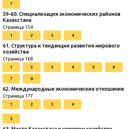
7
59-60. Специализация экономических районов
Казахстана
Страница 154
1
2
3
4
61. Структура и тенденции развития мирового
хозяйства
Страница 168
1
2
3
4
5
6
7
8
62. Международные экономические отношения
Страница 177
1
2
3
4
5
63. Место Казахстана в мировом хозяйстве