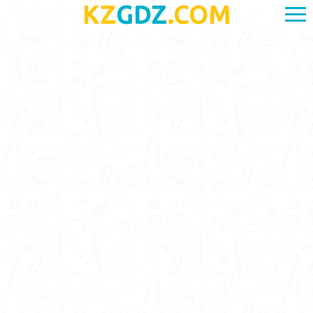
KZ
GDZ
.COM