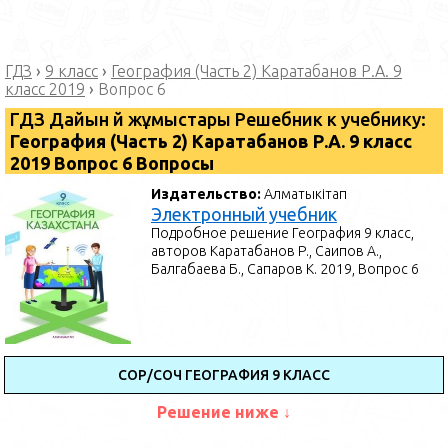
ГДЗ
›
9 класс
›
География (Часть 2) Каратабанов Р.А. 9
класс 2019
›
Вопрос 6
ГДЗ Дайын үй жұмыстары Решебник к учебнику:
География (Часть 2) Каратабанов Р.А. 9 класс
2019 Вопрос 6 Вопросы
Издательство:
Алматыкітап
Электронный учебник
Подробное решение География 9 класс,
авторов Каратабанов Р., Саипов А.,
Балгабаева Б., Сапаров К. 2019, Вопрос 6
СОР/СОЧ ГЕОГРАФИЯ 9 КЛАСС
Решение ниже ↓