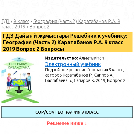
ГДЗ
›
9 класс
›
География (Часть 2) Каратабанов Р.А. 9
класс 2019
›
Вопрос 2
ГДЗ Дайын үй жұмыстары Решебник к учебнику:
География (Часть 2) Каратабанов Р.А. 9 класс
2019 Вопрос 2 Вопросы
Издательство:
Алматыкітап
Электронный учебник
Подробное решение География 9 класс,
авторов Каратабанов Р., Саипов А.,
Балгабаева Б., Сапаров К. 2019, Вопрос 2
СОР/СОЧ ГЕОГРАФИЯ 9 КЛАСС
Решение ниже ↓