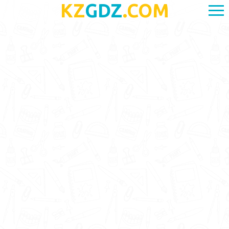
KZ
GDZ
.COM