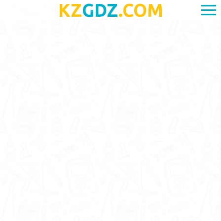
KZ
GDZ
.COM