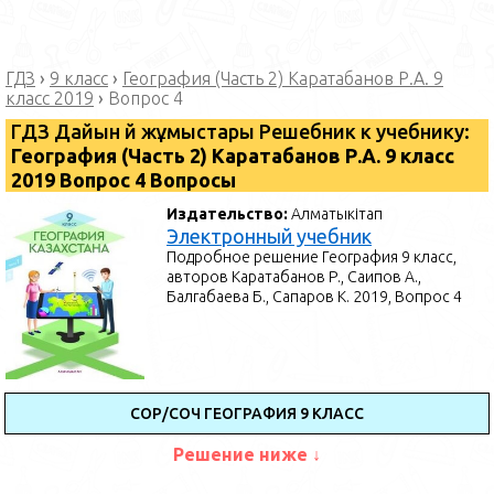
ГДЗ
›
9 класс
›
География (Часть 2) Каратабанов Р.А. 9
класс 2019
›
Вопрос 4
ГДЗ Дайын үй жұмыстары Решебник к учебнику:
География (Часть 2) Каратабанов Р.А. 9 класс
2019 Вопрос 4 Вопросы
Издательство:
Алматыкітап
Электронный учебник
Подробное решение География 9 класс,
авторов Каратабанов Р., Саипов А.,
Балгабаева Б., Сапаров К. 2019, Вопрос 4
СОР/СОЧ ГЕОГРАФИЯ 9 КЛАСС
Решение ниже ↓