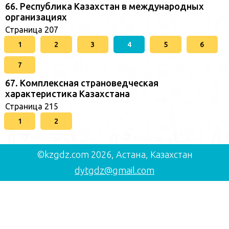
66. Республика Казахстан в международных
организациях
Страница 207
1
2
3
4
5
6
7
67. Комплексная страноведческая
характеристика Казахстана
Страница 215
1
2
©kzgdz.com 2026, Астана, Казахстан
dytgdz@gmail.com