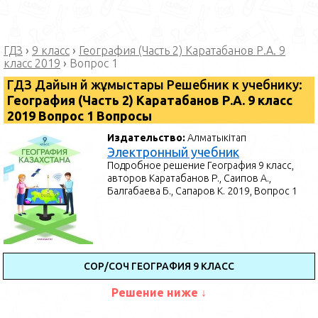
ГДЗ
›
9 класс
›
География (Часть 2) Каратабанов Р.А. 9
класс 2019
›
Вопрос 1
ГДЗ Дайын үй жұмыстары Решебник к учебнику:
География (Часть 2) Каратабанов Р.А. 9 класс
2019 Вопрос 1 Вопросы
Издательство:
Алматыкітап
Электронный учебник
Подробное решение География 9 класс,
авторов Каратабанов Р., Саипов А.,
Балгабаева Б., Сапаров К. 2019, Вопрос 1
СОР/СОЧ ГЕОГРАФИЯ 9 КЛАСС
Решение ниже ↓