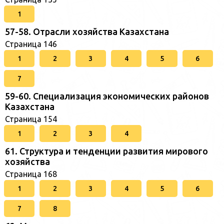
1
57-58. Отрасли хозяйства Казахстана
Страница 146
1
2
3
4
5
6
7
59-60. Специализация экономических районов
Казахстана
Страница 154
1
2
3
4
61. Структура и тенденции развития мирового
хозяйства
Страница 168
1
2
3
4
5
6
7
8