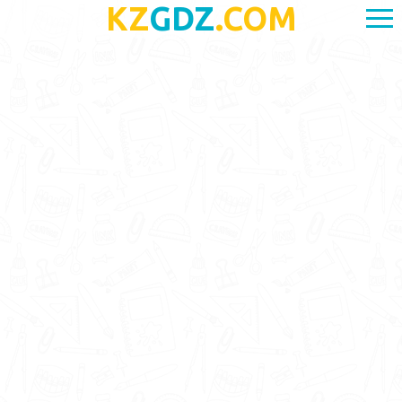
KZ
GDZ
.COM