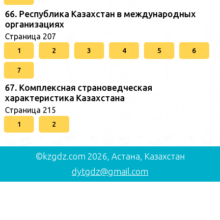
66. Республика Казахстан в международных
организациях
Страница 207
1
2
3
4
5
6
7
67. Комплексная страноведческая
характеристика Казахстана
Страница 215
1
2
©kzgdz.com 2026, Астана, Казахстан
dytgdz@gmail.com