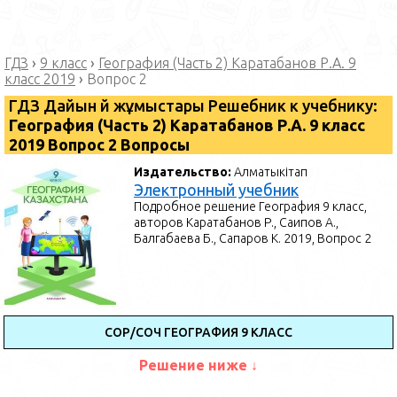
ГДЗ
›
9 класс
›
География (Часть 2) Каратабанов Р.А. 9
класс 2019
›
Вопрос 2
ГДЗ Дайын үй жұмыстары Решебник к учебнику:
География (Часть 2) Каратабанов Р.А. 9 класс
2019 Вопрос 2 Вопросы
Издательство:
Алматыкітап
Электронный учебник
Подробное решение География 9 класс,
авторов Каратабанов Р., Саипов А.,
Балгабаева Б., Сапаров К. 2019, Вопрос 2
СОР/СОЧ ГЕОГРАФИЯ 9 КЛАСС
Решение ниже ↓