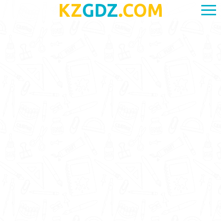
KZ
GDZ
.COM