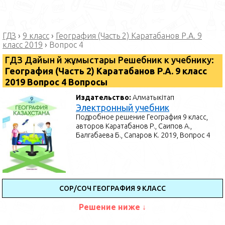
ГДЗ
›
9 класс
›
География (Часть 2) Каратабанов Р.А. 9
класс 2019
›
Вопрос 4
ГДЗ Дайын үй жұмыстары Решебник к учебнику:
География (Часть 2) Каратабанов Р.А. 9 класс
2019 Вопрос 4 Вопросы
Издательство:
Алматыкітап
Электронный учебник
Подробное решение География 9 класс,
авторов Каратабанов Р., Саипов А.,
Балгабаева Б., Сапаров К. 2019, Вопрос 4
СОР/СОЧ ГЕОГРАФИЯ 9 КЛАСС
Решение ниже ↓