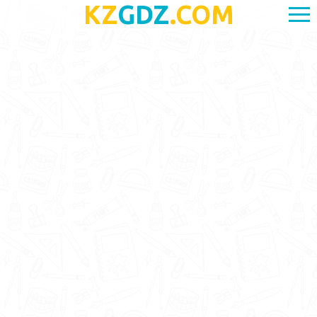
KZ
GDZ
.COM