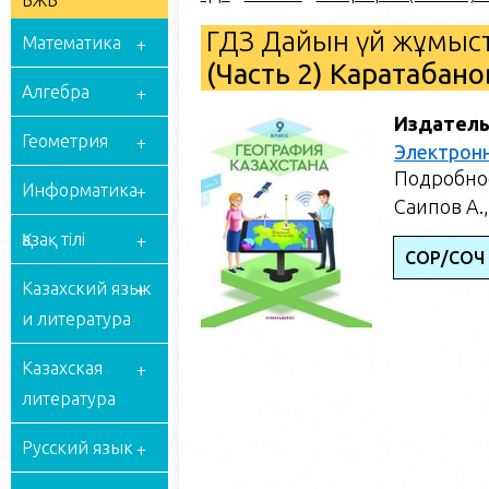
БЖБ
ГДЗ Дайын үй жұмыст
Математика
(Часть 2) Каратабано
Алгебра
Издатель
Геометрия
Электрон
Подробное
Информатика
Саипов А.,
Қазақ тілі
СОР/СОЧ
Казахский язык
и литература
Казахская
литература
Русский язык