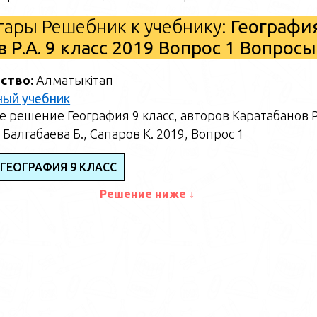
ары Решебник к учебнику:
Географи
в Р.А. 9 класс 2019 Вопрос 1 Вопросы
ство:
Алматыкітап
ный учебник
 решение География 9 класс, авторов Каратабанов Р
 Балгабаева Б., Сапаров К. 2019, Вопрос 1
 ГЕОГРАФИЯ 9 КЛАСС
Решение ниже ↓