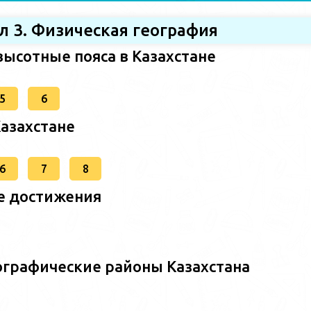
л 3. Физическая география
высотные пояса в Казахстане
5
6
Казахстане
6
7
8
е достижения
ографические районы Казахстана