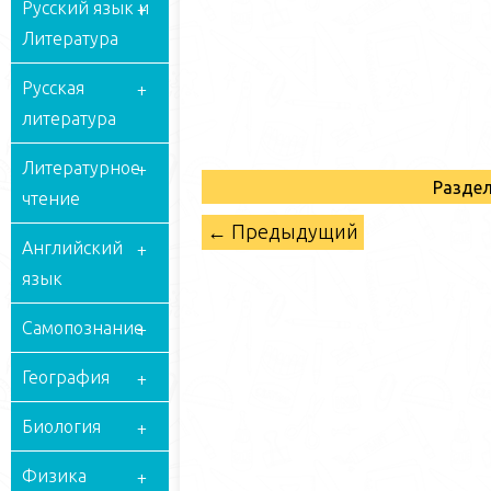
Русский язык и
Литература
Русская
литература
Литературное
Раздел
чтение
← Предыдущий
Английский
язык
Самопознание
География
Биология
Физика