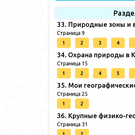
Разде
33. Природные зоны и 
Страница 9
1
2
3
4
34. Охрана природы в 
Страница 15
1
2
4
5
35. Мои географически
Страница 25
1
2
36. Крупные физико-ге
Страница 31
1
2