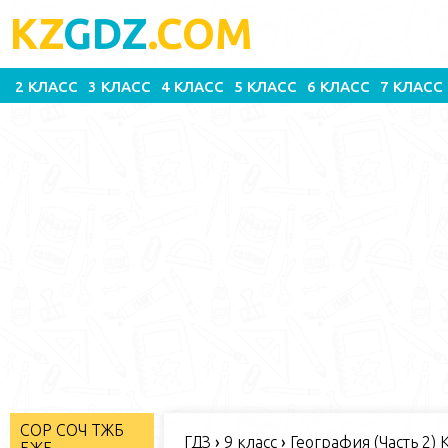
KZ
GDZ
.COM
2 КЛАСС
3 КЛАСС
4 КЛАСС
5 КЛАСС
6 КЛАСС
7 КЛАСС
СОР СОЧ ТЖБ
ГДЗ
›
9 класс
›
География (Часть 2) 