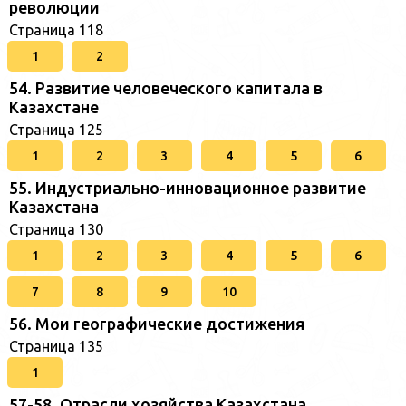
революции
Страница 118
1
2
54. Развитие человеческого капитала в
Казахстане
Страница 125
1
2
3
4
5
6
55. Индустриально-инновационное развитие
Казахстана
Страница 130
1
2
3
4
5
6
7
8
9
10
56. Мои географические достижения
Страница 135
1
57-58. Отрасли хозяйства Казахстана