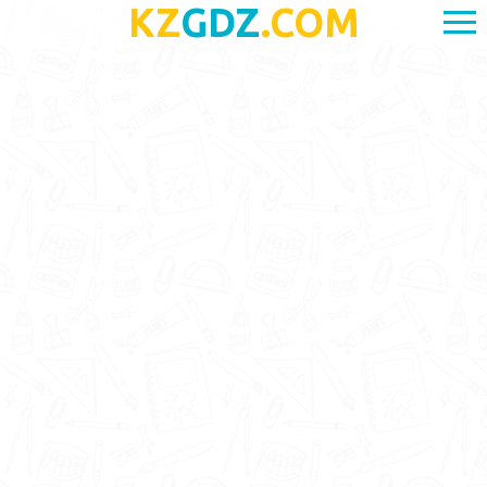
KZ
GDZ
.COM