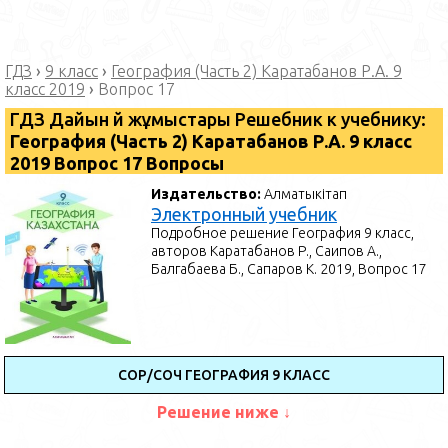
ГДЗ
›
9 класс
›
География (Часть 2) Каратабанов Р.А. 9
класс 2019
›
Вопрос 17
ГДЗ Дайын үй жұмыстары Решебник к учебнику:
География (Часть 2) Каратабанов Р.А. 9 класс
2019 Вопрос 17 Вопросы
Издательство:
Алматыкітап
Электронный учебник
Подробное решение География 9 класс,
авторов Каратабанов Р., Саипов А.,
Балгабаева Б., Сапаров К. 2019, Вопрос 17
СОР/СОЧ ГЕОГРАФИЯ 9 КЛАСС
Решение ниже ↓