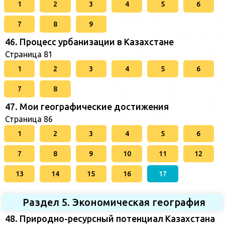
1
2
3
4
5
6
7
8
9
46. Процесс урбанизации в Казахстане
Страница 81
1
2
3
4
5
6
7
8
47. Мои географические достижения
Страница 86
1
2
3
4
5
6
7
8
9
10
11
12
13
14
15
16
17
Раздел 5. Экономическая география
48. Природно-ресурсный потенциал Казахстана