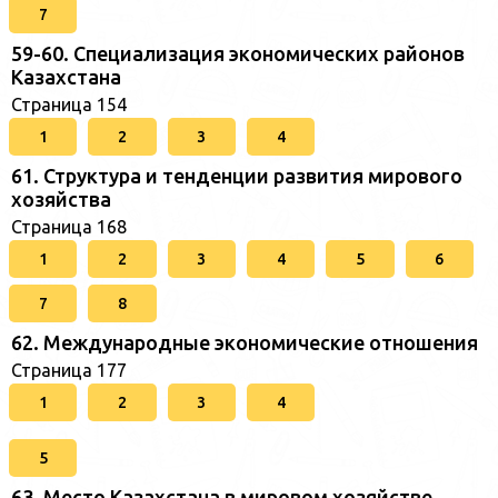
7
59-60. Специализация экономических районов
Казахстана
Страница 154
1
2
3
4
61. Структура и тенденции развития мирового
хозяйства
Страница 168
1
2
3
4
5
6
7
8
62. Международные экономические отношения
Страница 177
1
2
3
4
5
63. Место Казахстана в мировом хозяйстве