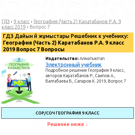
ГДЗ
›
9 класс
›
География (Часть 2) Каратабанов Р.А. 9
класс 2019
›
Вопрос 7
ГДЗ Дайын үй жұмыстары Решебник к учебнику:
География (Часть 2) Каратабанов Р.А. 9 класс
2019 Вопрос 7 Вопросы
Издательство:
Алматыкітап
Электронный учебник
Подробное решение География 9 класс,
авторов Каратабанов Р., Саипов А.,
Балгабаева Б., Сапаров К. 2019, Вопрос 7
СОР/СОЧ ГЕОГРАФИЯ 9 КЛАСС
Решение ниже ↓