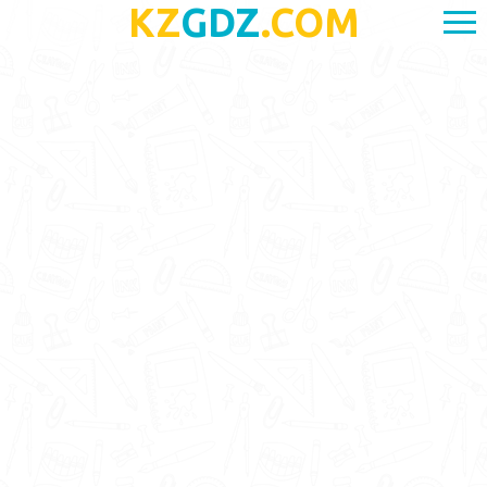
KZ
GDZ
.COM