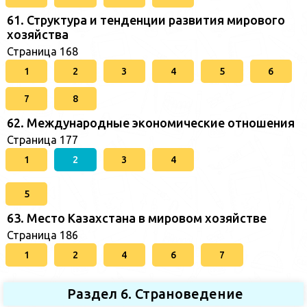
61. Структура и тенденции развития мирового
хозяйства
Страница 168
1
2
3
4
5
6
7
8
62. Международные экономические отношения
Страница 177
1
2
3
4
5
63. Место Казахстана в мировом хозяйстве
Страница 186
1
2
4
6
7
Раздел 6. Страноведение