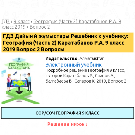
ГДЗ
›
9 класс
›
География (Часть 2) Каратабанов Р.А. 9
класс 2019
›
Вопрос 2
ГДЗ Дайын үй жұмыстары Решебник к учебнику:
География (Часть 2) Каратабанов Р.А. 9 класс
2019 Вопрос 2 Вопросы
Издательство:
Алматыкітап
Электронный учебник
Подробное решение География 9 класс,
авторов Каратабанов Р., Саипов А.,
Балгабаева Б., Сапаров К. 2019, Вопрос 2
СОР/СОЧ ГЕОГРАФИЯ 9 КЛАСС
Решение ниже ↓