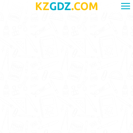
KZ
GDZ
.COM