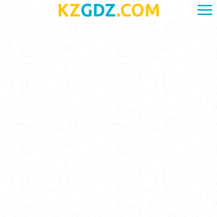
KZ
GDZ
.COM