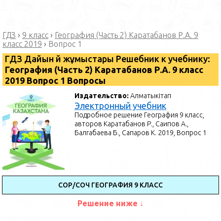
ГДЗ
›
9 класс
›
География (Часть 2) Каратабанов Р.А. 9
класс 2019
›
Вопрос 1
ГДЗ Дайын үй жұмыстары Решебник к учебнику:
География (Часть 2) Каратабанов Р.А. 9 класс
2019 Вопрос 1 Вопросы
Издательство:
Алматыкітап
Электронный учебник
Подробное решение География 9 класс,
авторов Каратабанов Р., Саипов А.,
Балгабаева Б., Сапаров К. 2019, Вопрос 1
СОР/СОЧ ГЕОГРАФИЯ 9 КЛАСС
Решение ниже ↓