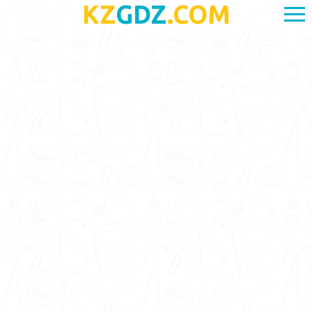
KZ
GDZ
.COM