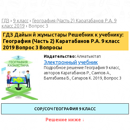
ГДЗ
›
9 класс
›
География (Часть 2) Каратабанов Р.А. 9
класс 2019
›
Вопрос 3
ГДЗ Дайын үй жұмыстары Решебник к учебнику:
География (Часть 2) Каратабанов Р.А. 9 класс
2019 Вопрос 3 Вопросы
Издательство:
Алматыкітап
Электронный учебник
Подробное решение География 9 класс,
авторов Каратабанов Р., Саипов А.,
Балгабаева Б., Сапаров К. 2019, Вопрос 3
СОР/СОЧ ГЕОГРАФИЯ 9 КЛАСС
Решение ниже ↓