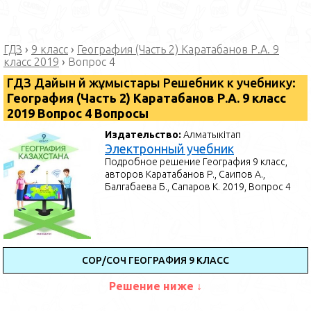
ГДЗ
›
9 класс
›
География (Часть 2) Каратабанов Р.А. 9
класс 2019
›
Вопрос 4
ГДЗ Дайын үй жұмыстары Решебник к учебнику:
География (Часть 2) Каратабанов Р.А. 9 класс
2019 Вопрос 4 Вопросы
Издательство:
Алматыкітап
Электронный учебник
Подробное решение География 9 класс,
авторов Каратабанов Р., Саипов А.,
Балгабаева Б., Сапаров К. 2019, Вопрос 4
СОР/СОЧ ГЕОГРАФИЯ 9 КЛАСС
Решение ниже ↓