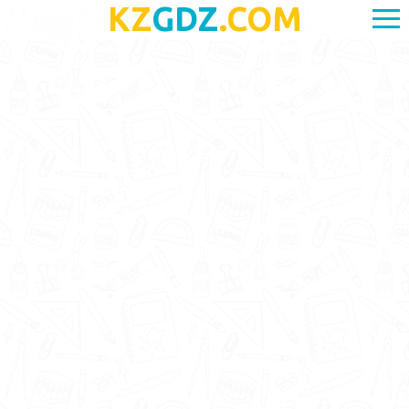
KZ
GDZ
.COM