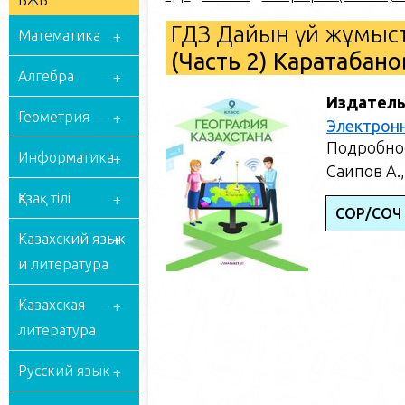
БЖБ
ГДЗ Дайын үй жұмыст
Математика
(Часть 2) Каратабано
Алгебра
Издатель
Геометрия
Электрон
Подробное
Информатика
Саипов А.,
Қазақ тілі
СОР/СОЧ
Казахский язык
и литература
Казахская
литература
Русский язык