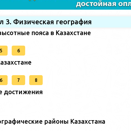
л 3. Физическая география
высотные пояса в Казахстане
5
6
Казахстане
6
7
8
е достижения
ографические районы Казахстана