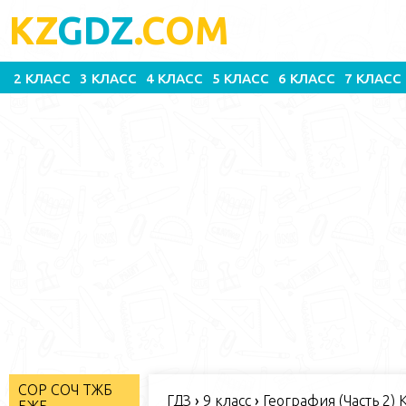
KZ
GDZ
.COM
2 КЛАСС
3 КЛАСС
4 КЛАСС
5 КЛАСС
6 КЛАСС
7 КЛАСС
СОР СОЧ ТЖБ
ГДЗ
›
9 класс
›
География (Часть 2) 