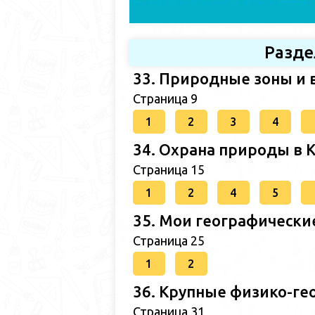
Разде
33. Природные зоны и 
Страница 9
1
2
3
4
34. Охрана природы в 
Страница 15
1
2
4
5
35. Мои географически
Страница 25
1
2
36. Крупные физико-ге
Страница 31