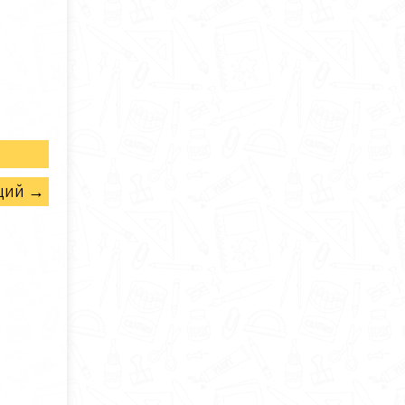
щий →