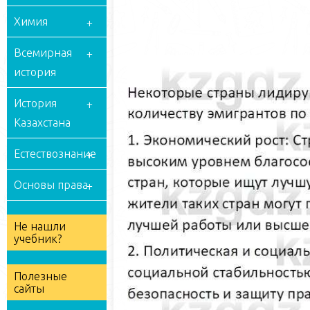
Химия
Всемирная
история
История
Казахстана
Естествознание
Основы права
Не нашли
учебник?
Полезные
сайты