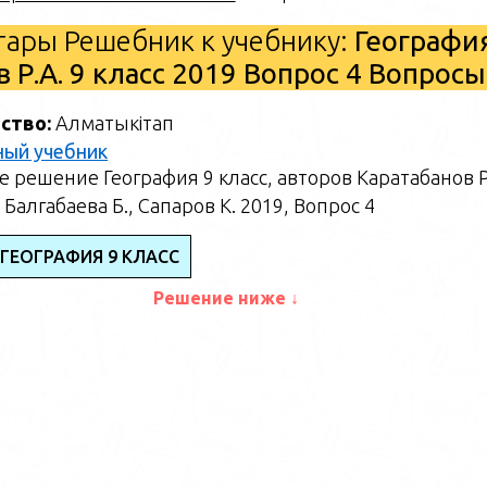
ары Решебник к учебнику:
Географи
в Р.А. 9 класс 2019 Вопрос 4 Вопросы
ство:
Алматыкітап
ный учебник
 решение География 9 класс, авторов Каратабанов Р
 Балгабаева Б., Сапаров К. 2019, Вопрос 4
 ГЕОГРАФИЯ 9 КЛАСС
Решение ниже ↓