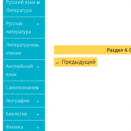
Русский язык и
Литература
Русская
литература
Литературное
Раздел 4.
чтение
← Предыдущий
Английский
язык
Самопознание
География
Биология
Физика