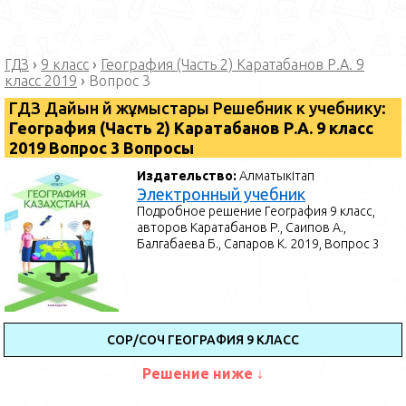
ГДЗ
›
9 класс
›
География (Часть 2) Каратабанов Р.А. 9
класс 2019
›
Вопрос 3
ГДЗ Дайын үй жұмыстары Решебник к учебнику:
География (Часть 2) Каратабанов Р.А. 9 класс
2019 Вопрос 3 Вопросы
Издательство:
Алматыкітап
Электронный учебник
Подробное решение География 9 класс,
авторов Каратабанов Р., Саипов А.,
Балгабаева Б., Сапаров К. 2019, Вопрос 3
СОР/СОЧ ГЕОГРАФИЯ 9 КЛАСС
Решение ниже ↓