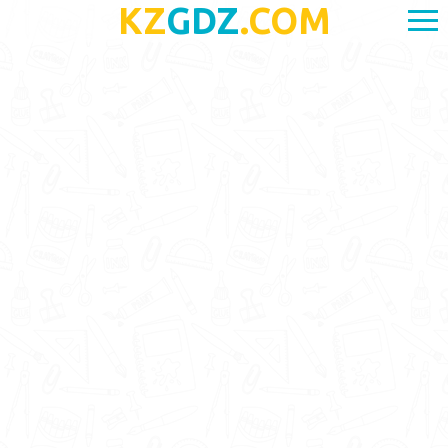
KZ
GDZ
.COM