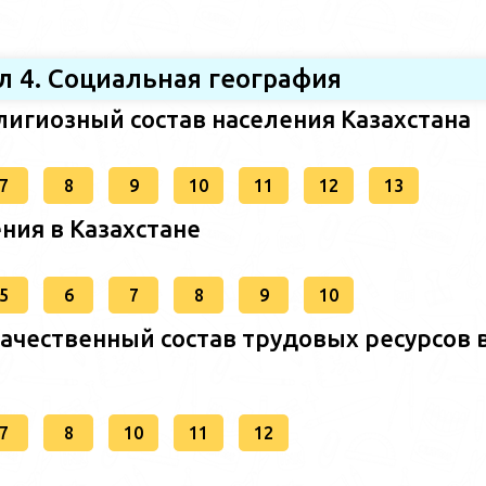
л 4. Социальная география
лигиозный состав населения Казахстана
7
8
9
10
11
12
13
ния в Казахстане
5
6
7
8
9
10
качественный состав трудовых ресурсов 
7
8
10
11
12