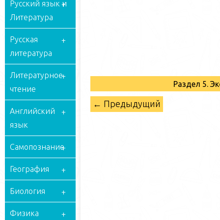
Русский язык и
Литература
Русская
литература
Литературное
Раздел 5. Э
чтение
← Предыдущий
Английский
язык
Самопознание
География
Биология
Физика