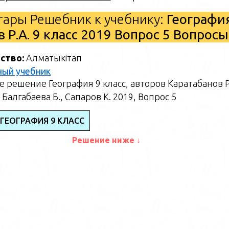
ары Решебник к учебнику:
Географи
в Р.А. 9 класс 2019 Вопрос 5 Вопросы
ство:
Алматыкітап
ный учебник
 решение География 9 класс, авторов Каратабанов Р
 Балгабаева Б., Сапаров К. 2019, Вопрос 5
 ГЕОГРАФИЯ 9 КЛАСС
Решение ниже ↓