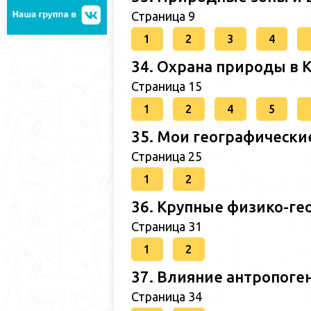
Страница 9
1
2
3
4
34. Охрана природы в 
Страница 15
1
2
4
5
35. Мои географически
Страница 25
1
2
36. Крупные физико-ге
Страница 31
1
2
37. Влияние антропог
Страница 34