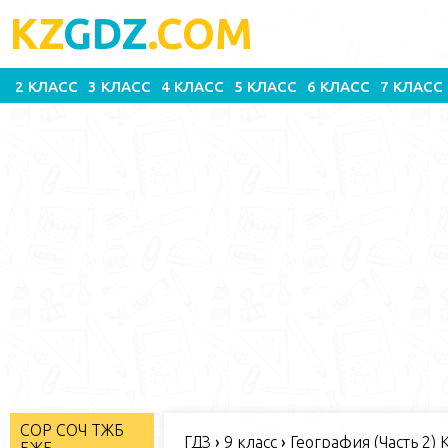
KZ
GDZ
.COM
2 КЛАСС
3 КЛАСС
4 КЛАСС
5 КЛАСС
6 КЛАСС
7 КЛАСС
СОР СОЧ ТЖБ
ГДЗ
›
9 класс
›
География (Часть 2) 