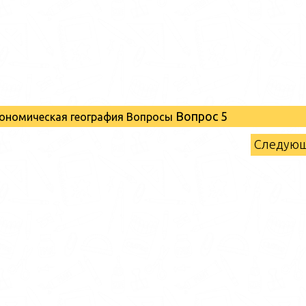
Вопрос 5
кономическая география Вопросы
Следую