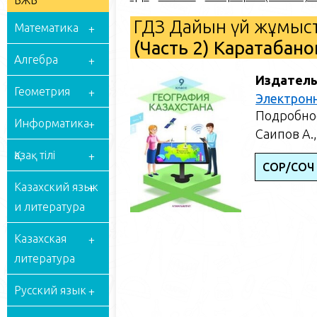
БЖБ
ГДЗ Дайын үй жұмыст
Математика
(Часть 2) Каратабано
Алгебра
Издатель
Геометрия
Электрон
Подробное
Информатика
Саипов А.,
Қазақ тілі
СОР/СОЧ
Казахский язык
и литература
Казахская
литература
Русский язык