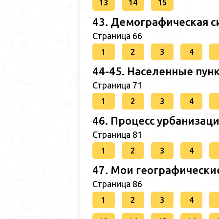
13
14
15
43. Демографическая с
Страница 66
1
2
3
4
44-45. Населенные пун
Страница 71
1
2
3
4
46. Процесс урбанизаци
Страница 81
1
2
3
4
47. Мои географически
Страница 86
1
2
3
4