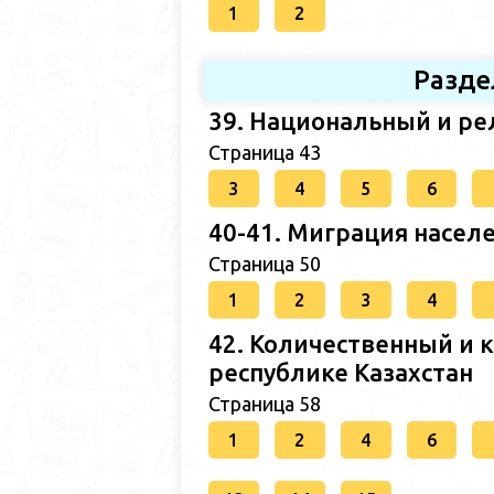
1
2
Разде
39. Национальный и ре
Страница 43
3
4
5
6
40-41. Миграция населе
Страница 50
1
2
3
4
42. Количественный и 
республике Казахстан
Страница 58
1
2
4
6