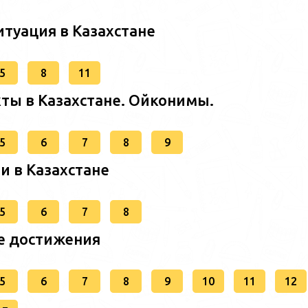
итуация в Казахстане
5
8
11
кты в Казахстане. Ойконимы.
5
6
7
8
9
и в Казахстане
5
6
7
8
е достижения
5
6
7
8
9
10
11
12