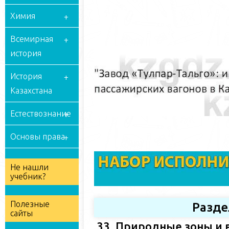
Химия
Всемирная
история
История
Казахстана
Естествознание
Основы права
Не нашли
учебник?
Полезные
Разде
сайты
33. Природные зоны и 