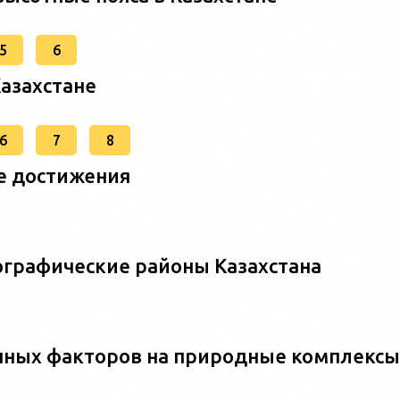
5
6
Казахстане
6
7
8
е достижения
ографические районы Казахстана
енных факторов на природные комплексы