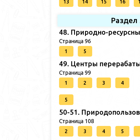
13
14
15
16
Раздел 
48. Природно-ресурсны
Страница 96
1
5
49. Центры перерабат
Страница 99
1
2
3
4
5
50-51. Природопользов
Страница 108
2
3
4
5