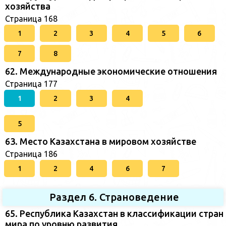
хозяйства
Страница 168
1
2
3
4
5
6
7
8
62. Международные экономические отношения
Страница 177
1
2
3
4
5
63. Место Казахстана в мировом хозяйстве
Страница 186
1
2
4
6
7
Раздел 6. Страноведение
65. Республика Казахстан в классификации стран
мира по уровню развития