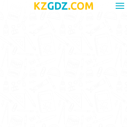
KZ
GDZ
.COM