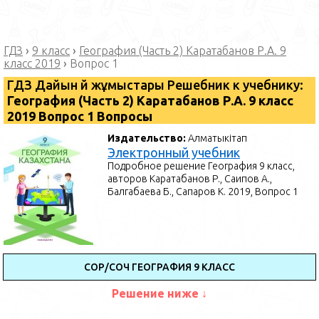
ГДЗ
›
9 класс
›
География (Часть 2) Каратабанов Р.А. 9
класс 2019
›
Вопрос 1
ГДЗ Дайын үй жұмыстары Решебник к учебнику:
География (Часть 2) Каратабанов Р.А. 9 класс
2019 Вопрос 1 Вопросы
Издательство:
Алматыкітап
Электронный учебник
Подробное решение География 9 класс,
авторов Каратабанов Р., Саипов А.,
Балгабаева Б., Сапаров К. 2019, Вопрос 1
СОР/СОЧ ГЕОГРАФИЯ 9 КЛАСС
Решение ниже ↓