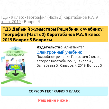
ГДЗ
›
9 класс
›
География (Часть 2) Каратабанов Р.А. 9
класс 2019
›
Вопрос 5
ГДЗ Дайын үй жұмыстары Решебник к учебнику:
География (Часть 2) Каратабанов Р.А. 9 класс
2019 Вопрос 5 Вопросы
Издательство:
Алматыкітап
Электронный учебник
Подробное решение География 9 класс,
авторов Каратабанов Р., Саипов А.,
Балгабаева Б., Сапаров К. 2019, Вопрос 5
СОР/СОЧ ГЕОГРАФИЯ 9 КЛАСС
Решение ниже ↓