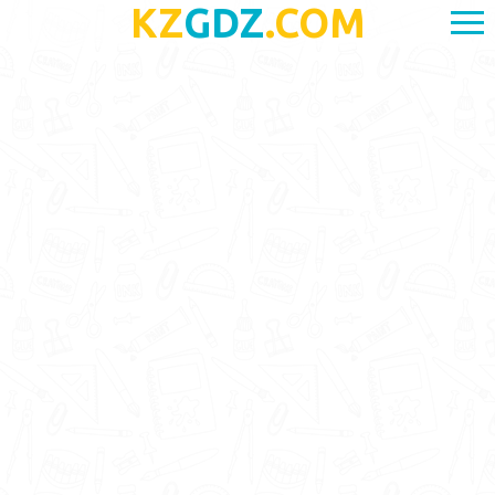
KZ
GDZ
.COM