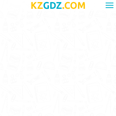
KZ
GDZ
.COM