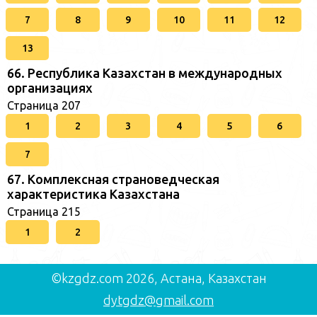
7
8
9
10
11
12
13
66. Республика Казахстан в международных
организациях
Страница 207
1
2
3
4
5
6
7
67. Комплексная страноведческая
характеристика Казахстана
Страница 215
1
2
©kzgdz.com 2026, Астана, Казахстан
dytgdz@gmail.com