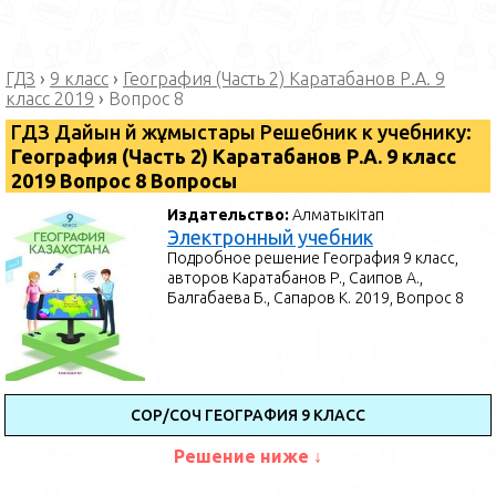
ГДЗ
›
9 класс
›
География (Часть 2) Каратабанов Р.А. 9
класс 2019
›
Вопрос 8
ГДЗ Дайын үй жұмыстары Решебник к учебнику:
География (Часть 2) Каратабанов Р.А. 9 класс
2019 Вопрос 8 Вопросы
Издательство:
Алматыкітап
Электронный учебник
Подробное решение География 9 класс,
авторов Каратабанов Р., Саипов А.,
Балгабаева Б., Сапаров К. 2019, Вопрос 8
СОР/СОЧ ГЕОГРАФИЯ 9 КЛАСС
Решение ниже ↓