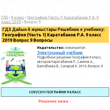
ГДЗ
›
9 класс
›
География (Часть 1) Каратабанов Р.А. 9
класс 2019
›
Вопрос 9
ГДЗ Дайын үй жұмыстары Решебник к учебнику:
География (Часть 1) Каратабанов Р.А. 9 класс
2019 Вопрос 9 Вопросы
Издательство:
Алматыкітап
Электронный учебник
Подробное решение География 9 класс,
авторов Каратабанов Р., Саипов А.,
Балгабаева Б., Сапаров К. 2019, Вопрос 9
СОР/СОЧ ГЕОГРАФИЯ 9 КЛАСС
Решение ниже ↓