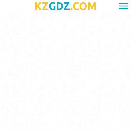
KZ
GDZ
.COM