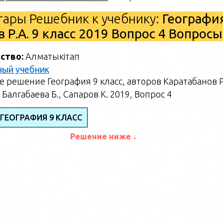
ары Решебник к учебнику:
Географи
в Р.А. 9 класс 2019 Вопрос 4 Вопросы
ство:
Алматыкітап
ный учебник
 решение География 9 класс, авторов Каратабанов Р
 Балгабаева Б., Сапаров К. 2019, Вопрос 4
 ГЕОГРАФИЯ 9 КЛАСС
Решение ниже ↓