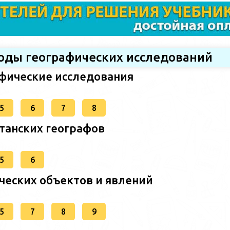
тоды географических исследований
афические исследования
5
6
7
8
станских географов
5
6
ческих объектов и явлений
5
7
8
9