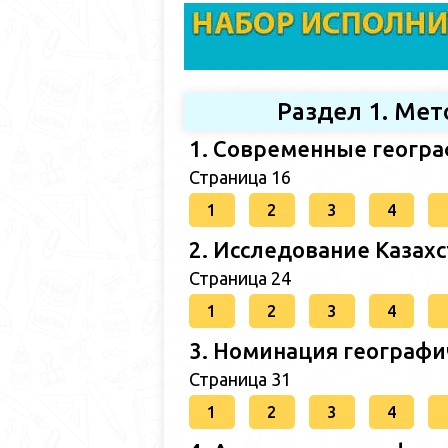
Раздел 1. Ме
1. Современные геогр
Страница 16
1
2
3
4
2. Исследование Казах
Страница 24
1
2
3
4
3. Номинация географи
Страница 31
1
2
3
4