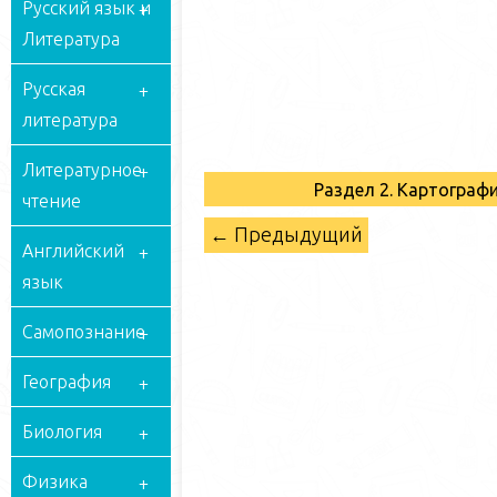
Русский язык и
Литература
Русская
литература
Литературное
Раздел 2. Картограф
чтение
← Предыдущий
Английский
язык
Самопознание
География
Биология
Физика