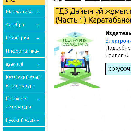
БЖБ
ГДЗ Дайын үй жұмыст
Математика
(Часть 1) Каратабано
Алгебра
Издатель
Геометрия
Электрон
Подробное
Информатика
Саипов А.,
Қазақ тілі
СОР/СОЧ
Казахский язык
и литература
Казахская
литература
Русский язык