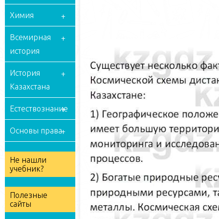
Химия
Всемирная
история
История
Казахстана
Естествознание
Основы права
Не нашли
учебник?
Полезные
сайты