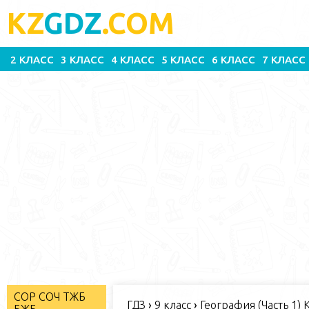
KZ
GDZ
.COM
2 КЛАСС
3 КЛАСС
4 КЛАСС
5 КЛАСС
6 КЛАСС
7 КЛАСС
СОР СОЧ ТЖБ
ГДЗ
›
9 класс
›
География (Часть 1) 