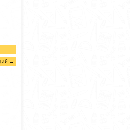
щий →